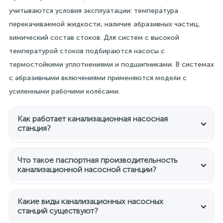
учитываются условия эксплуатации: температура
перекачиваемой жидкости, наличие абразивных частиц,
химический состав стоков. Для систем с высокой
температурой стоков подбираются насосы с
термостойкими уплотнениями и подшипниками. В системах
с абразивными включениями применяются модели с
усиленными рабочими колёсами.
Как работает канализационная насосная
станция?
Канализационная насосная станция собирает
сточные воды в приёмном резервуаре, после чего
Что такое паспортная производительность
канализационной насосной станции?
насос откачивает их в магистральную
канализацию или очистные сооружения.
Паспортная производительность — это объём
Автоматика с датчиками уровня включает насос
сточных вод, который насосная станция способна
Какие виды канализационных насосных
при заполнении резервуара и отключает после
станций существуют?
перекачать за единицу времени при номинальных
откачки. Модели с измельчителями дробят