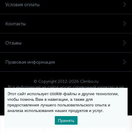
Условия оплаты
Контакты
Отзывы
Правовая информация
© Copyright 2012-2026 Climbo.ru
Вся информация на сайте носит справочный характер и не
является публичной офертой
Этот сайт использует cookie-файлы и другие технологии,
чтобы помочь Вам в навигации, а также для
предоставления лучшего пользовательского опыта и
анализа использования наших продуктов и услуг.
Политика компании в отношении обработки персональных
данных
Принять
0
0