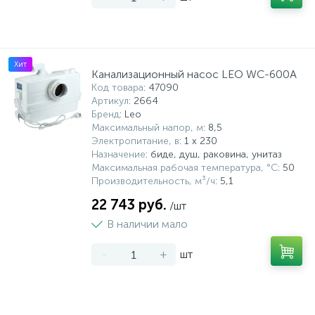
Хит
Канализационный насос LEO WC-600A
Код товара
: 47090
Артикул
: 2664
Бренд
: Leo
Максимальный напор, м
: 8,5
Электропитание, в
: 1 x 230
Назначение
: биде, душ, раковина, унитаз
Максимальная рабочая температура, °С
: 50
Производительность, м³/ч
: 5,1
22 743 руб.
/шт
В наличии мало
-
+
шт