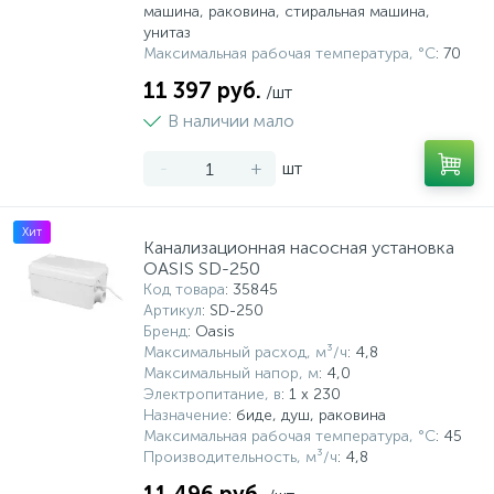
машина, раковина, стиральная машина,
унитаз
Системы управления и принадлежности для
192
37
67
Максимальная рабочая температура, °С
: 70
Расширительные баки для отопления и ГВС
Гофрированные нержавеющие системы
Корпуса для механических фильтров
насосов
11 397 руб.
/шт
467
12
12
В наличии мало
Теплоносители и антифризы
Коммерческие насосы
Медные системы под пайку
Системы контроля протечки воды
-
+
шт
49
Бытовые насосы
Контрольно-измерительные приборы
Мультипатронные фильтры
Хит
Канализационная насосная установка
Гидроаккумуляторы (гидробаки) для систем
282
21
44
OASIS SD-250
Насосы для бассейнов
Теплоизоляция
водоснабжения
Код товара
: 35845
Артикул
: SD-250
Бренд
: Oasis
198
89
Центробежные in-line насосы
Крепеж и аксессуары
Комплектующие для систем водоподготовки
Максимальный расход, м³/ч
: 4,8
Максимальный напор, м
: 4,0
Электропитание, в
: 1 x 230
37
Фильтры механической очистки
Назначение
: биде, душ, раковина
Максимальная рабочая температура, °С
: 45
Производительность, м³/ч
: 4,8
15
Фильтры под мойку