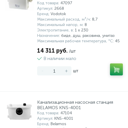
Код товара
: 47097
Артикул
: 2668
Бренд
: Vodotok
Максимальный расход, м³/ч
: 8,7
Максимальный напор, м
: 8
Электропитание, в
: 1 x 230
Назначение
: биде, душ, раковина, унитаз
Максимальная рабочая температура, °С
: 45
14 311 руб.
/шт
В наличии мало
-
+
шт
Канализационная насосная станция
BELAMOS KNS-4001
Код товара
: 47104
Артикул
: KNS-4001
Бренд
: Belamos