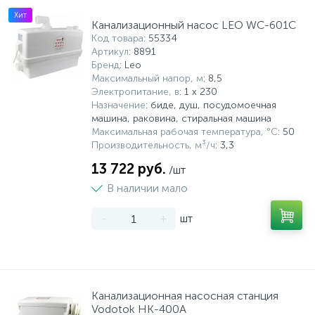
Хит
Канализационный насос LEO WC-601C
Код товара
: 55334
Артикул
: 8891
Бренд
: Leo
Максимальный напор, м
: 8,5
Электропитание, в
: 1 x 230
Назначение
: биде, душ, посудомоечная
машина, раковина, стиральная машина
Максимальная рабочая температура, °С
: 50
Производительность, м³/ч
: 3,3
13 722 руб.
/шт
В наличии мало
-
+
шт
Канализационная насосная станция
Vodotok НК-400A