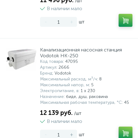
11 496 руб.
/шт
В наличии мало
-
+
шт
Канализационная насосная станция
Vodotok НК-250
Код товара
: 47095
Артикул
: 2666
Бренд
: Vodotok
Максимальный расход, м³/ч
: 8
Максимальный напор, м
: 5
Электропитание, в
: 1 x 230
Назначение
: биде, душ, раковина
Максимальная рабочая температура, °С
: 45
12 139 руб.
/шт
В наличии мало
-
+
шт