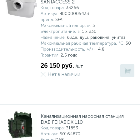
SANIACCESS 2
Код товара
: 33266
Артикул
: Ч0000005433
Бренд
: SFA
Максимальный напор, м
: 5
Электропитание, в
: 1 x 230
Назначение
: биде, душ, раковина, унитаз
Максимальная рабочая температура, °С
: 50
Производительность, м³/ч
: 4,8
Гарантия
: 2,5 года
26 150 руб.
/шт
Нет в наличии
Канализационная насосная станция
DAB FEKABOX 110
Код товара
: 31853
Артикул
: 60164870
Бренд
: DAB