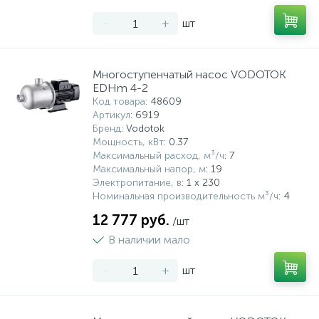
-
+
шт
Многоступенчатый насос VODOTOK
EDHm 4-2
Код товара
: 48609
Артикул
: 6919
Бренд
: Vodotok
Мощность, кВт
: 0.37
Максимальный расход, м³/ч
: 7
Максимальный напор, м
: 19
Электропитание, в
: 1 x 230
Номинальная производительность м³/ч
: 4
12 777 руб.
/шт
В наличии мало
-
+
шт