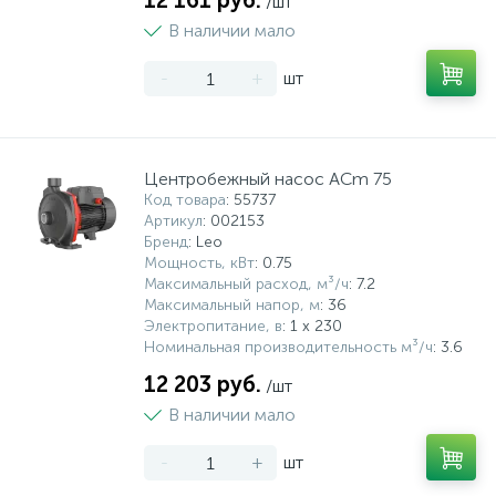
12 161 руб.
/шт
В наличии мало
-
+
шт
Центробежный насос ACm 75
Код товара
: 55737
Артикул
: 002153
Бренд
: Leo
Мощность, кВт
: 0.75
Максимальный расход, м³/ч
: 7.2
Максимальный напор, м
: 36
Электропитание, в
: 1 x 230
Номинальная производительность м³/ч
: 3.6
12 203 руб.
/шт
В наличии мало
-
+
шт