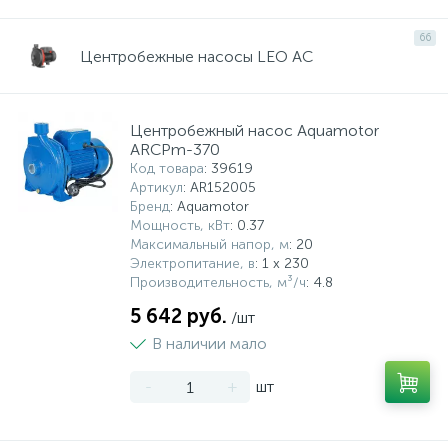
15
Фильтры под мойку
66
Центробежные насосы LEO AC
Центробежный насос Aquamotor
ARCPm-370
Код товара
: 39619
Артикул
: AR152005
Бренд
: Aquamotor
Мощность, кВт
: 0.37
Максимальный напор, м
: 20
Электропитание, в
: 1 x 230
Производительность, м³/ч
: 4.8
5 642 руб.
/шт
В наличии мало
-
+
шт