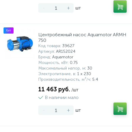
-
+
шт
Хит
Центробежный насос Aquamotor ARMH
750
Код товара
: 39627
Артикул
: AR152024
Бренд
: Aquamotor
Мощность, кВт
: 0.75
Максимальный напор, м
: 30
Электропитание, в
: 1 x 230
Производительность, м³/ч
: 5.4
11 463 руб.
/шт
В наличии мало
-
+
шт