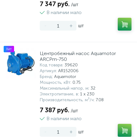
7 347 руб.
/шт
В наличии мало
-
+
шт
Хит
Центробежный насос Aquamotor
ARCPm-750
Код товара
: 39620
Артикул
: AR152006
Бренд
: Aquamotor
Мощность, кВт
: 0.75
Максимальный напор, м
: 32
Электропитание, в
: 1 x 230
Производительность, м³/ч
: 7.08
7 387 руб.
/шт
В наличии мало
-
+
шт