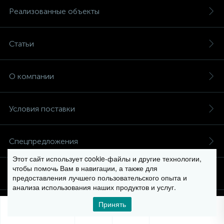
Реализованные объекты
Статьи
О компании
Условия поставки
Спецпредложения
Этот сайт использует cookie-файлы и другие технологии,
чтобы помочь Вам в навигации, а также для
Условия оплаты
предоставления лучшего пользовательского опыта и
анализа использования наших продуктов и услуг.
Принять
Контакты
0
0