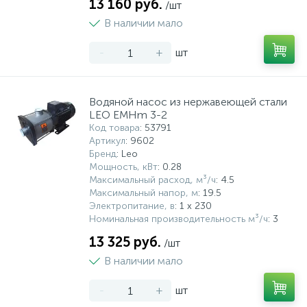
13 160 руб.
/шт
В наличии мало
-
+
шт
Водяной насос из нержавеющей стали
LEO EMHm 3-2
Код товара
: 53791
Артикул
: 9602
Бренд
: Leo
Мощность, кВт
: 0.28
Максимальный расход, м³/ч
: 4.5
Максимальный напор, м
: 19.5
Электропитание, в
: 1 x 230
Номинальная производительность м³/ч
: 3
13 325 руб.
/шт
В наличии мало
-
+
шт