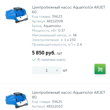
Центробежный насос Aquamotor ARJET
60
Код товара
: 39623
Артикул
: AR152008
Бренд
: Aquamotor
Мощность, кВт
: 0.37
Максимальный напор, м
: 38
Электропитание, в
: 1 x 230
Производительность, м³/ч
: 2.4
5 850 руб.
/шт
В наличии мало
-
+
шт
Центробежный насос Aquamotor ARJET
80
Код товара
: 39625
Артикул
: AR152010