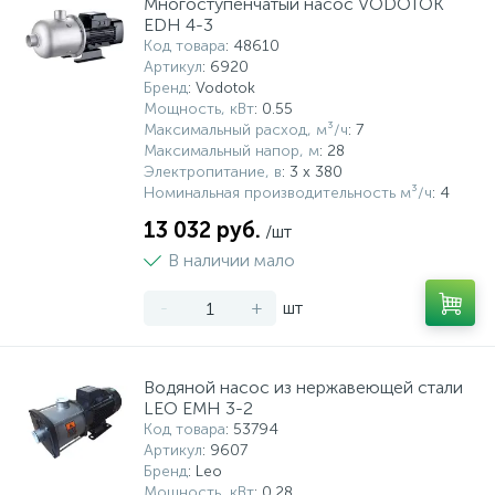
Многоступенчатый насос VODOTOK
EDH 4-3
Код товара
: 48610
Артикул
: 6920
Бренд
: Vodotok
Мощность, кВт
: 0.55
Максимальный расход, м³/ч
: 7
Максимальный напор, м
: 28
Электропитание, в
: 3 х 380
Номинальная производительность м³/ч
: 4
13 032 руб.
/шт
В наличии мало
-
+
шт
Водяной насос из нержавеющей стали
LEO EMH 3-2
Код товара
: 53794
Артикул
: 9607
Бренд
: Leo
Мощность, кВт
: 0.28