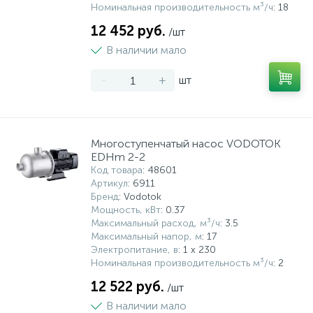
Номинальная производительность м³/ч
: 18
12 452 руб.
/шт
В наличии мало
-
+
шт
Многоступенчатый насос VODOTOK
EDHm 2-2
Код товара
: 48601
Артикул
: 6911
Бренд
: Vodotok
Мощность, кВт
: 0.37
Максимальный расход, м³/ч
: 3.5
Максимальный напор, м
: 17
Электропитание, в
: 1 x 230
Номинальная производительность м³/ч
: 2
12 522 руб.
/шт
В наличии мало