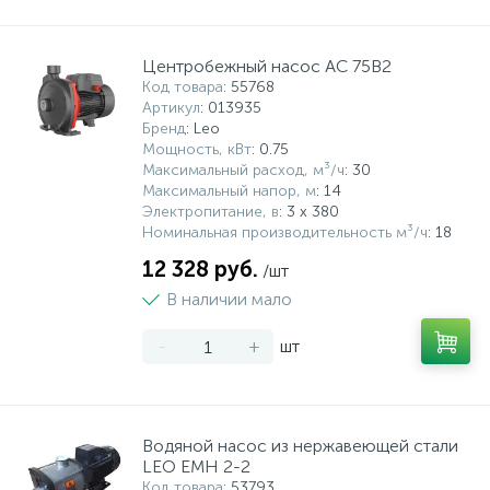
Центробежный насос AC 75B2
Код товара
: 55768
Артикул
: 013935
Бренд
: Leo
Мощность, кВт
: 0.75
Максимальный расход, м³/ч
: 30
Максимальный напор, м
: 14
Электропитание, в
: 3 х 380
Номинальная производительность м³/ч
: 18
12 328 руб.
/шт
В наличии мало
-
+
шт
Водяной насос из нержавеющей стали
LEO EMH 2-2
Код товара
: 53793