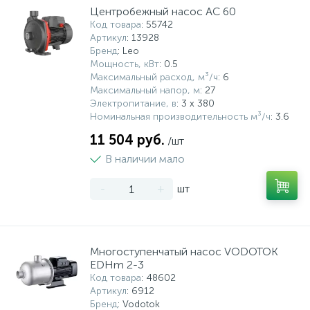
Центробежный насос AC 60
Код товара
: 55742
Артикул
: 13928
Бренд
: Leo
Мощность, кВт
: 0.5
Максимальный расход, м³/ч
: 6
Максимальный напор, м
: 27
Электропитание, в
: 3 х 380
Номинальная производительность м³/ч
: 3.6
11 504 руб.
/шт
В наличии мало
-
+
шт
Многоступенчатый насос VODOTOK
EDHm 2-3
Код товара
: 48602
Артикул
: 6912
Бренд
: Vodotok