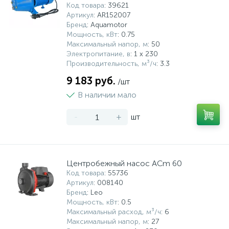
Код товара
: 39621
Артикул
: AR152007
Бренд
: Aquamotor
Мощность, кВт
: 0.75
Максимальный напор, м
: 50
Электропитание, в
: 1 x 230
Производительность, м³/ч
: 3.3
9 183 руб.
/шт
В наличии мало
-
+
шт
Центробежный насос ACm 60
Код товара
: 55736
Артикул
: 008140
Бренд
: Leo
Мощность, кВт
: 0.5
Максимальный расход, м³/ч
: 6
Максимальный напор, м
: 27