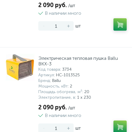
2 090 руб.
/шт
В наличии много
-
+
шт
Электрическая тепловая пушка Ballu
BKX-3
Код товара
: 3734
Артикул
: НС-1013525
Бренд
: Ballu
Мощность, кВт
: 2
Площадь обогрева, м²
: 20
Электропитание, в
: 1 x 230
2 090 руб.
/шт
В наличии много
-
+
шт