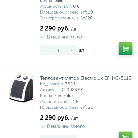
Бренд
: Ballu
Мощность, кВт
: 0,8
Площадь обогрева, м²
: 10
Электропитание, в
: 1х220
2 290 руб.
/шт
В наличии мало
-
+
шт
Тепловентилятор Electrolux EFH/С-5115
Код товара
: 3624
Артикул
: НС-0083791
Бренд
: Electrolux
Мощность, кВт
: 1.8
Площадь обогрева, м²
: 20
2 290 руб.
/шт
В наличии много