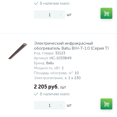
В наличии мало
-
+
шт
Электрический инфракрасный
обогреватель Ballu BIH-T-1.0 (Серия T)
Код товара
: 32123
Артикул
: НС-1033849
Бренд
: Ballu
Мощность, кВт
: 1
Площадь обогрева, м²
: 10
Электропитание, в
: 1 x 230
2 205 руб.
/шт
В наличии мало
-
+
шт