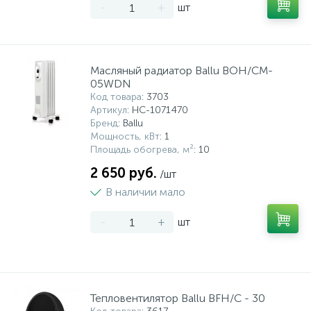
-
+
шт
Масляный радиатор Ballu BOH/CM-
05WDN
Код товара
: 3703
Артикул
: НС-1071470
Бренд
: Ballu
Мощность, кВт
: 1
Площадь обогрева, м²
: 10
2 650 руб.
/шт
В наличии мало
-
+
шт
Тепловентилятор Ballu BFH/C - 30