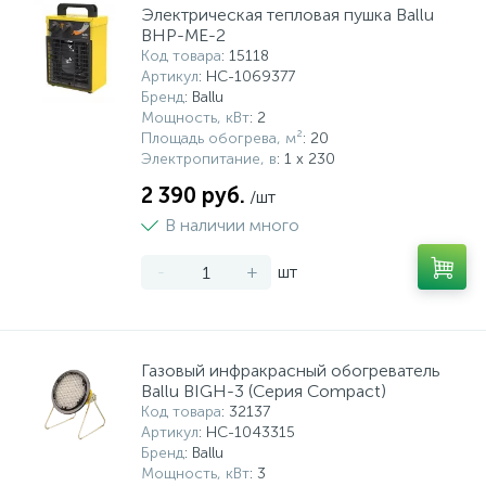
Электрическая тепловая пушка Ballu
BHP-ME-2
Код товара
: 15118
Артикул
: НС-1069377
Бренд
: Ballu
Мощность, кВт
: 2
Площадь обогрева, м²
: 20
Электропитание, в
: 1 x 230
2 390 руб.
/шт
В наличии много
-
+
шт
Газовый инфракрасный обогреватель
Ballu BIGH-3 (Серия Compact)
Код товара
: 32137
Артикул
: НС-1043315
Бренд
: Ballu
Мощность, кВт
: 3