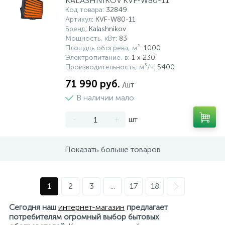
KALASHNIKOV KVF-W80-11
Код товара
: 32849
Артикул
: KVF-W80-11
Бренд
: Kalashnikov
Мощность, кВт
: 83
Площадь обогрева, м²
: 1000
Электропитание, в
: 1 x 230
Производительность, м³/ч
: 5400
71 990 руб.
/шт
В наличии мало
-
+
шт
Показать больше товаров
1
2
3
...
17
18
Сегодня наш
интернет-магазин
предлагает
потребителям огромный выбор бытовых