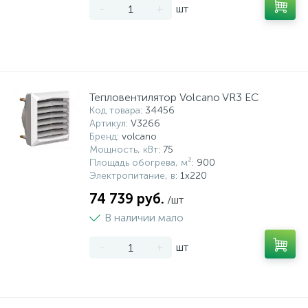
-
+
шт
Тепловентилятор Volcano VR3 EC
Код товара
: 34456
Артикул
: V3266
Бренд
: volcano
Мощность, кВт
: 75
Площадь обогрева, м²
: 900
Электропитание, в
: 1х220
74 739 руб.
/шт
В наличии мало
-
+
шт