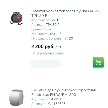
Электрическая тепловая пушка OASIS
ТРК 30 R
Код товара
: 36712
Артикул
: ТРК 30 R
Бренд
: Oasis
Мощность, кВт
: 1.8
Площадь обогрева, м²
: 20
2 200 руб.
/шт
В наличии мало
-
+
шт
Сушилка для рук высокоскоростная
Electrolux EHDA/BH-800
Код товара
: 43919
Артикул
: НС-1132603