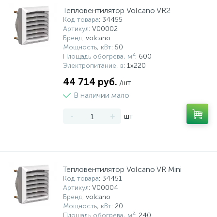
Тепловентилятор Volcano VR2
Код товара
: 34455
Артикул
: V00002
Бренд
: volcano
Мощность, кВт
: 50
Площадь обогрева, м²
: 600
Электропитание, в
: 1х220
44 714 руб.
/шт
В наличии мало
-
+
шт
Тепловентилятор Volcano VR Mini
Код товара
: 34451
Артикул
: V00004
Бренд
: volcano
Мощность, кВт
: 20
Площадь обогрева, м²
: 240