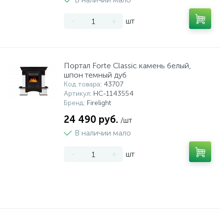
-
+
шт
Портал Forte Classic камень белый,
шпон темный дуб
Код товара
: 43707
Артикул
: НС-1143554
Бренд
: Firelight
24 490 руб.
/шт
В наличии мало
-
+
шт