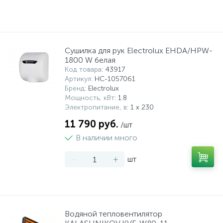
Cушилка для рук Electrolux EHDA/HPW-
1800 W белая
Код товара
: 43917
Артикул
: НС-1057061
Бренд
: Electrolux
Мощность, кВт
: 1.8
Электропитание, в
: 1 x 230
11 790 руб.
/шт
В наличии много
-
+
шт
Водяной тепловентилятор