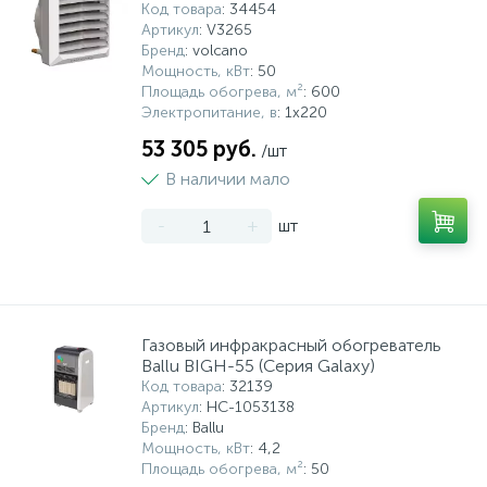
Код товара
: 34454
Артикул
: V3265
Бренд
: volcano
Мощность, кВт
: 50
Площадь обогрева, м²
: 600
Электропитание, в
: 1х220
53 305 руб.
/шт
В наличии мало
-
+
шт
Газовый инфракрасный обогреватель
Ballu BIGH-55 (Серия Galaxy)
Код товара
: 32139
Артикул
: НС-1053138
Бренд
: Ballu
Мощность, кВт
: 4,2
Площадь обогрева, м²
: 50