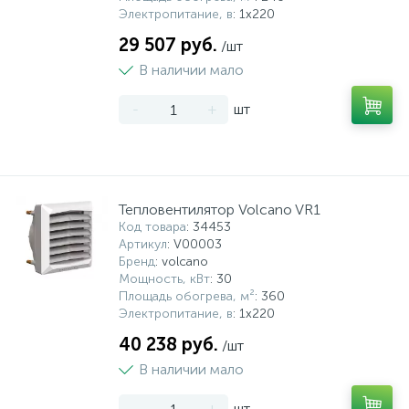
Электропитание, в
: 1х220
29 507 руб.
/шт
В наличии мало
-
+
шт
Тепловентилятор Volcano VR1
Код товара
: 34453
Артикул
: V00003
Бренд
: volcano
Мощность, кВт
: 30
Площадь обогрева, м²
: 360
Электропитание, в
: 1х220
40 238 руб.
/шт
В наличии мало
-
+
шт