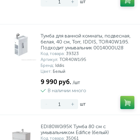
-
+
шт
Тумба для ванной комнаты, подвесная,
белая, 40 см, Torr, IDDIS, TOR40W1i95.
Подходит умывальник 0014000U28
Код товара
: 39323
Артикул
: TOR40W1i95
Бренд
: Iddis
Цвет
: Белый
9 990 руб.
/шт
В наличии много
-
+
шт
EDI80W0i95K Тумба 80 см с
умывальником Edifice (белый)
Код товара
: 35061