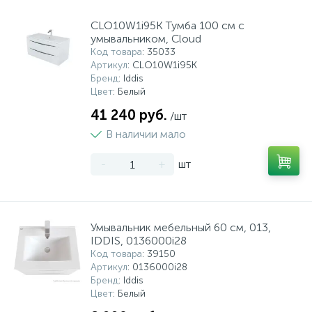
CLO10W1i95K Тумба 100 см с
умывальником, Cloud
Код товара
: 35033
Артикул
: CLO10W1i95K
Бренд
: Iddis
Цвет
: Белый
41 240 руб.
/шт
В наличии мало
-
+
шт
Умывальник мебельный 60 см, 013,
IDDIS, 0136000i28
Код товара
: 39150
Артикул
: 0136000i28
Бренд
: Iddis
Цвет
: Белый