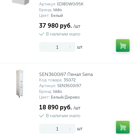
Артикул
: EDI80W0i95K
Бренд
: Iddis
Цвет
: Белый
37 980 руб.
/шт
В наличии мало
-
+
шт
SEN3600i97 Пенал Sena
Код товара
: 35072
Артикул
: SEN3600i97
Бренд
: Iddis
Цвет
: Белый/Дерево
18 890 руб.
/шт
В наличии мало
-
+
шт