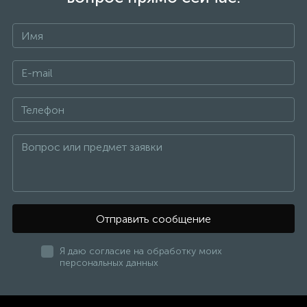
организуют доставку, при желании - установку и
монтаж. Материалы, которые используются при
изготовлении мебели, являются экологически чистыми
и долговечными.
Российские и европейские производители
обеспечивают длительный гарантийный срок и
надежную эксплуатацию.
Отправить сообщение
Я даю согласие на обработку моих
персональных данных