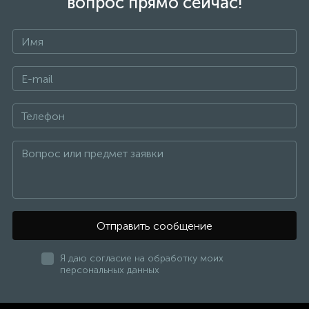
вопрос прямо сейчас!
Разделяются на настроечные (балансировочные),
без регулировочной ручки применяются для
гидравлической увяки системы отопления. И
терморегулирующие, с ручкой регулирования
теплоотдачи радиатора во время эксплуатации
системы отопления.
Термостатические краны, предназначены для
автоматического поддержания комфортной
температуры в обслуживаемом помещении.
Термостатические вентили работают в паре с
терморегулирующей головкой.
Вся терморегулирующая арматура, представленная в
нашем каталоге, сделана из высококачественных
материалов, имеет отличные эксплуатационные
характеристики и длительный строк службы.
Отправить сообщение
В нашем каталоге вы можете выбрать
терморегулирующие краны для различных условий
Я даю согласие на обработку моих
эксплуатации.
персональных данных
В нашем каталоге, с помощью фильтра, вы сможете
подобрать вентили, обладающие лучшими