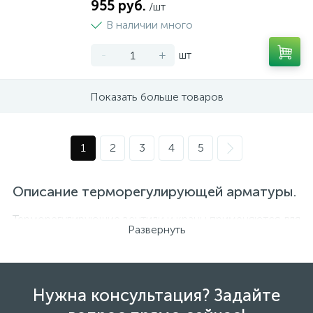
955 руб.
/шт
В наличии много
-
+
шт
Показать больше товаров
1
2
3
4
5
Описание терморегулирующей арматуры.
Терморегулирующие вентили и краны применяются для
Развернуть
регулирования потока теплоносителя через
отопительный прибор, радиатор отопления.
Терморегулирующие краны бывают:
Нужна консультация? Задайте
Терморегулирующие краны с ручной
регулировкой расхода теплоносителя.