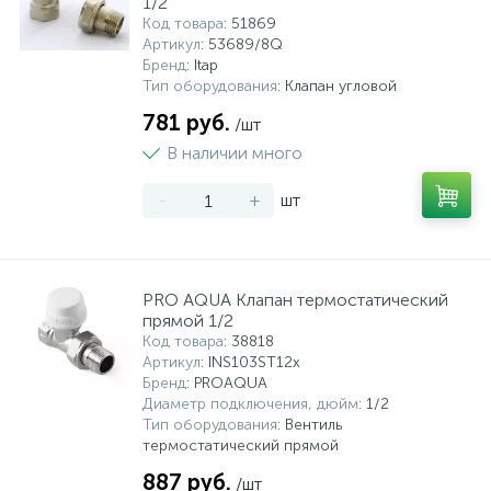
1/2"
Код товара
: 51869
Артикул
: 53689/8Q
Бренд
: Itap
Тип оборудования
: Клапан угловой
781 руб.
/шт
В наличии много
-
+
шт
PRO AQUA Клапан термостатический
прямой 1/2
Код товара
: 38818
Артикул
: INS103ST12x
Бренд
: PROAQUA
Диаметр подключения, дюйм
: 1/2
Тип оборудования
: Вентиль
термостатический прямой
887 руб.
/шт