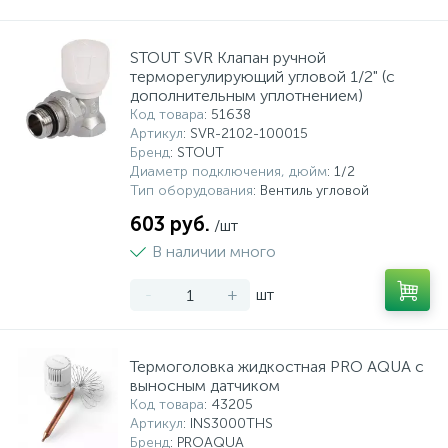
STOUT SVR Клапан ручной
терморегулирующий угловой 1/2" (с
дополнительным уплотнением)
Код товара
: 51638
Артикул
: SVR-2102-100015
Бренд
: STOUT
Диаметр подключения, дюйм
: 1/2
Тип оборудования
: Вентиль угловой
603 руб.
/шт
В наличии много
-
+
шт
Термоголовка жидкостная PRO AQUA с
выносным датчиком
Код товара
: 43205
Артикул
: INS3000THS
Бренд
: PROAQUA