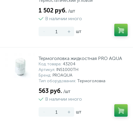
термостатический угловой
1 502 руб.
/шт
В наличии много
-
+
шт
Термоголовка жидкостная PRO AQUA
Код товара
: 43204
Артикул
: INS1000TH
Бренд
: PROAQUA
Тип оборудования
: Термоголовка
563 руб.
/шт
В наличии много
-
+
шт