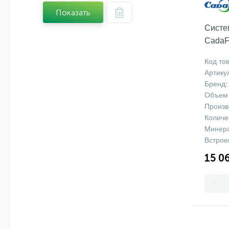
Показать
Систе
CadaFi
Код то
Артику
Бренд
:
Объем 
Произв
Количе
Минера
Встрое
15 0
-