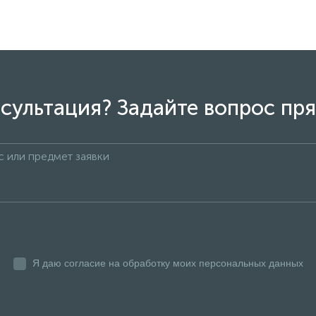
–
полупроницаемая мембрана
, которая задерживает мел
 Чистая вода проходит через мембрану, а все примеси отпр
у выбирают обратный осмос?
сультация? Задайте вопрос пря
 осмос можно сравнить с принципом корней растений. Как к
мые вещества, оставляя ненужные примеси в земле, так и 
олекулы воды. Это обеспечивает высокую степень очистки, 
ущества фильтров
обратного осмоса помогают сэкономить электроэнергию, из
Я даю согласие на обработку моих персональных данных
 Вы сможете поить своих питомцев, поливать растения и даж
еспечите себя чистой водой на занятиях фитнесом или сэко