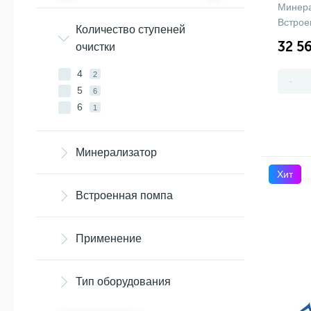
Минера
Встрое
Количество ступеней
32 5
очистки
4
2
-
5
6
6
1
Минерализатор
Хит
Встроенная помпа
Применение
Тип оборудования