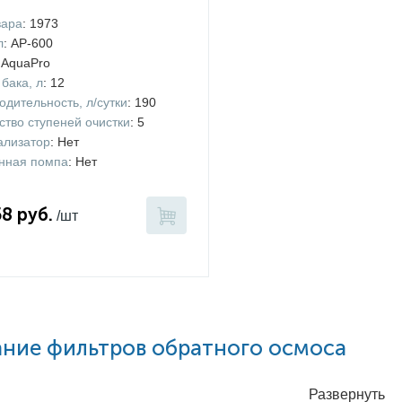
вара
: 1973
л
: AP-600
 AquaPro
бака, л
: 12
одительность, л/сутки
: 190
ство ступеней очистки
: 5
лизатор
: Нет
нная помпа
: Нет
58 руб.
/шт
ние фильтров обратного осмоса
Развернуть
й осмос
– это наиболее современный и эффективный метод