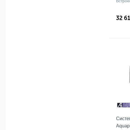
Встрое
32 6
Систе
Aquap