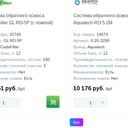
ма обратного осмоса
Система обратного осмо
lter GL RO-5P (с помпой)
Aquatech RO-5.2M
вара
: 32740
Код товара
: 14674
л
: GL RO-5P
Артикул
: 0-25-3290
 CadaFilter
Бренд
: Aquatech
бака, л
: 12
Объем бака, л
: 12
одительность, л/сутки
: 240
Производительность, л/сутки
ство ступеней очистки
: 5
Количество ступеней очистк
лизатор
: Нет
Минерализатор
: Есть
нная помпа
: Есть
Встроенная помпа
: Нет
61 руб.
10 176 руб.
/шт
/шт
+
-
+
Хит