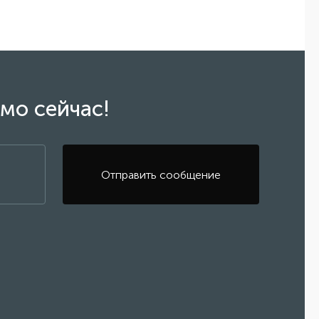
ьчайшие загрязнения размером около 0,0001
авляются в канализацию.
мо сейчас!
орни тянут из почвы только чистую воду и
мембрана обратного осмоса пропускает через себя
избавляя воду от вредных примесей.
Отправить сообщение
бавляют чайники от накипи и улучшают вкус пищи и
е купать детей, не беспокоясь о качестве воды. А
номите, отказавшись от покупки бутилированной