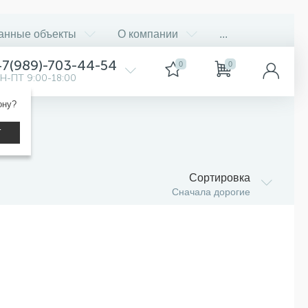
анные объекты
О компании
...
+7(989)-703-44-54
0
0
Н-ПТ 9:00-18:00
ону?
а
Т
Сортировка
Сначала дорогие