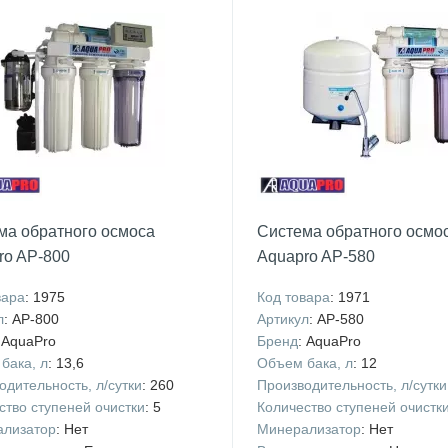
ма обратного осмоса
Система обратного осмо
ro AP-800
Aquapro AP-580
вара
: 1975
Код товара
: 1971
л
: AP-800
Артикул
: AP-580
 AquaPro
Бренд
: AquaPro
бака, л
: 13,6
Объем бака, л
: 12
одительность, л/сутки
: 260
Производительность, л/сутки
ство ступеней очистки
: 5
Количество ступеней очистк
лизатор
: Нет
Минерализатор
: Нет