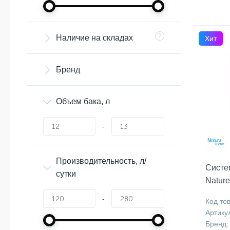
Наличие на складах
Хит
Бренд
Объем бака, л
-
Производительность, л/
Систе
сутки
Natur
-
Код то
Артику
Бренд
: