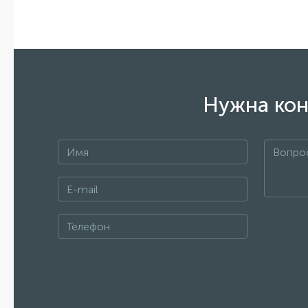
системы 
микрона.
Почем
Нужна кон
Обратный
необходи
только м
Преим
Системы 
напитков.
также об
воды.