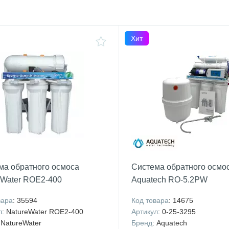
Хит
ма обратного осмоса
Система обратного осмо
eWater ROE2-400
Aquatech RO-5.2PW
вара
: 35594
Код товара
: 14675
л
: NatureWater ROE2-400
Артикул
: 0-25-3295
 NatureWater
Бренд
: Aquatech