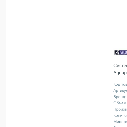
Систе
Aquap
Код то
Артику
Бренд
:
Объем 
Произв
Количе
Минера