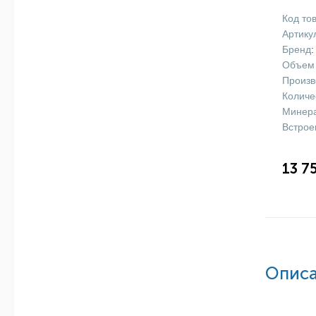
Код то
Артику
Бренд
:
Объем 
Произв
Количе
Минера
Встрое
13 7
Описа
Обратны