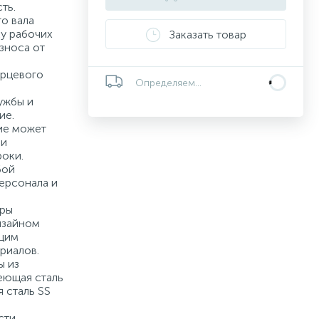
ть.
о вала
у рабочих
Заказать товар
зноса от
рцевого
Определяем...
ужбы и
ие.
ие может
 и
роки.
бой
ерсонала и
тры
изайном
ющим
риалов.
ы из
еющая сталь
я сталь SS
сти