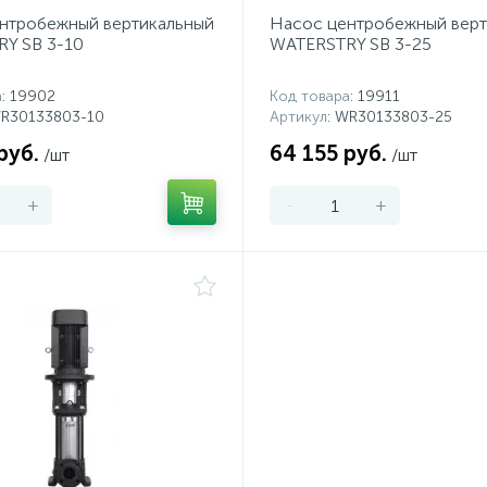
нтробежный вертикальный
Насос центробежный верт
Y SB 3-10
WATERSTRY SB 3-25
а
: 19902
Код товара
: 19911
WR30133803-10
Артикул
: WR30133803-25
руб.
64 155 руб.
/шт
/шт
+
-
+