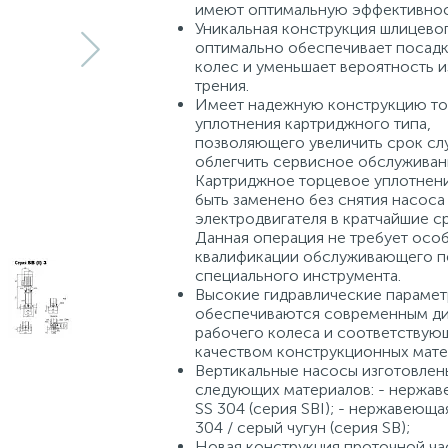
имеют оптимальную эффективнос
Уникальная конструкция шлицевог
оптимально обеспечивает посадк
колес и уменьшает вероятность и
трения.
Имеет надежную конструкцию то
уплотнения картриджного типа,
позволяющего увеличить срок сл
облегчить сервисное обслуживан
Картриджное торцевое уплотнен
быть заменено без снятия насоса
электродвигателя в кратчайшие с
Данная операция не требует осо
квалификации обслуживающего п
специального инструмента.
Высокие гидравлические параме
обеспечиваются современным д
рабочего колеса и соответству
качеством конструкционных мате
Вертикальные насосы изготовлен
следующих материалов: - нержав
SS 304 (серия SBI); - нержавеюща
304 / серый чугун (серия SB);
Новая конструкция проточной ча