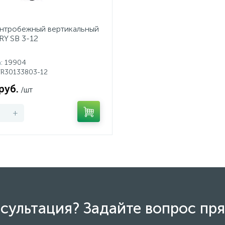
нтробежный вертикальный
Y SB 3-12
а
: 19904
WR30133803-12
руб.
/шт
+
сультация? Задайте вопрос пря