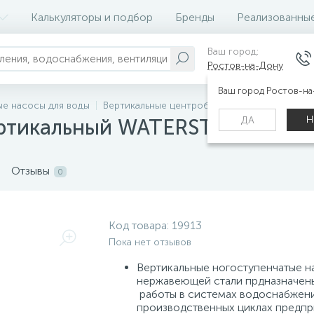
Калькуляторы и подбор
Бренды
Реализованны
Ваш город:
Ростов-на-Дону
Ваш город Ростов-н
е насосы для воды
Вертикальные центробежные насосы WATER
Н
ДА
ртикальный WATERSTRY SB 3-2
Отзывы
0
Код товара:
19913
Пока нет отзывов
Вертикальные ногоступенчатые н
нержавеющей стали прдназначен
работы в системах водоснабжени
производственных циклах предпр