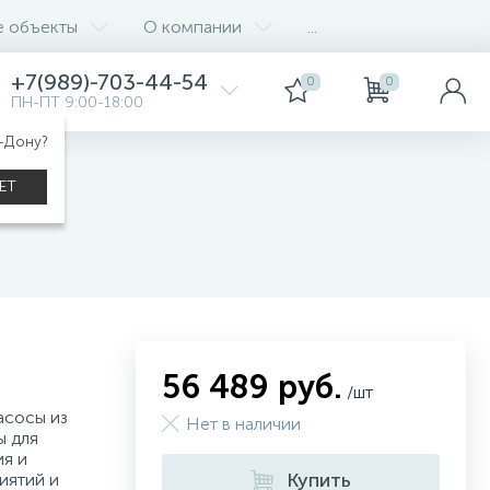
е объекты
О компании
...
+7(989)-703-44-54
0
0
ПН-ПТ 9:00-18:00
а-Дону?
STRY
ЕТ
9
56 489 руб.
/шт
асосы из
Нет в наличии
ы для
я и
Купить
иятий и