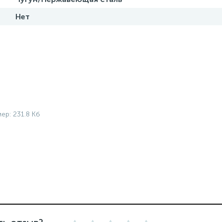
Нет
ер: 231.8 Кб