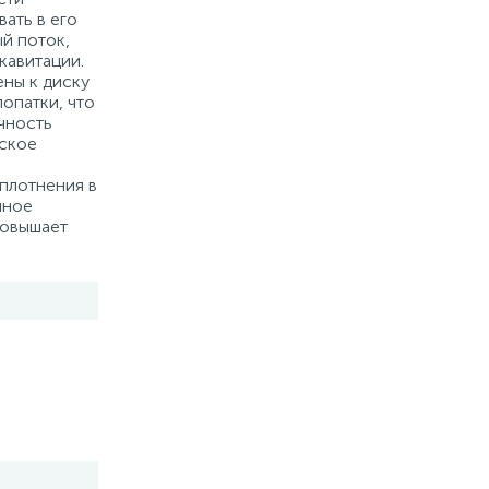
ать в его
й поток,
кавитации.
ны к диску
опатки, что
чность
ское
плотнения в
чное
повышает