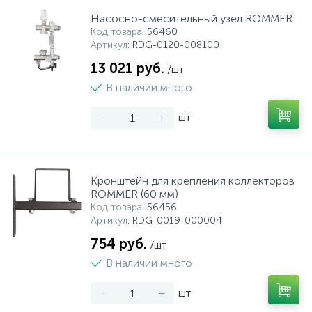
Насосно-смесительный узел ROMMER
15
Фильтры под мойку
Код товара
: 56460
Артикул
: RDG-0120-008100
13 021 руб.
/шт
В наличии много
-
+
шт
Кронштейн для крепления коллекторов
ROMMER (60 мм)
Код товара
: 56456
Артикул
: RDG-0019-000004
754 руб.
/шт
В наличии много
-
+
шт