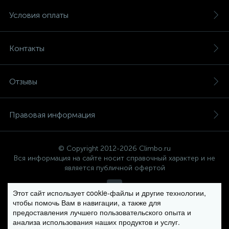
Условия оплаты
Контакты
Отзывы
Правовая информация
© Copyright 2012-2026 Climbo.ru
Вся информация на сайте носит справочный характер и не
является публичной офертой
Этот сайт использует cookie-файлы и другие технологии,
чтобы помочь Вам в навигации, а также для
Политика компании в отношении обработки персональных
предоставления лучшего пользовательского опыта и
данных
анализа использования наших продуктов и услуг.