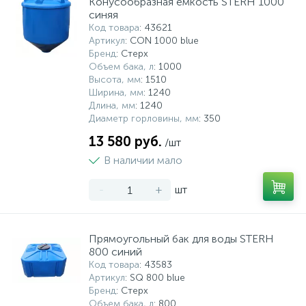
Конусообразная емкость STERH 1000
синяя
Код товара
: 43621
Артикул
: CON 1000 blue
Бренд
: Стерх
Объем бака, л
: 1000
Высота, мм
: 1510
Ширина, мм
: 1240
Длина, мм
: 1240
Диаметр горловины, мм
: 350
13 580 руб.
/шт
В наличии мало
-
+
шт
Прямоугольный бак для воды STERH
800 синий
Код товара
: 43583
Артикул
: SQ 800 blue
Бренд
: Стерх
Объем бака, л
: 800