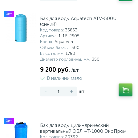
Хит
Бак для воды Aquatech ATV-500U
(синий)
Код товара
: 35853
Артикул
: 1-16-2505
Бренд
: Aquatech
Объем бака, л
: 500
Высота, мм
: 1780
Диаметр горловины, мм
: 350
9 200 руб.
/шт
В наличии мало
-
+
шт
Хит
Бак для воды цилиндрический
вертикальный ЭВЛ –Т-1000 ЭкоПром
Код товара
: 20392