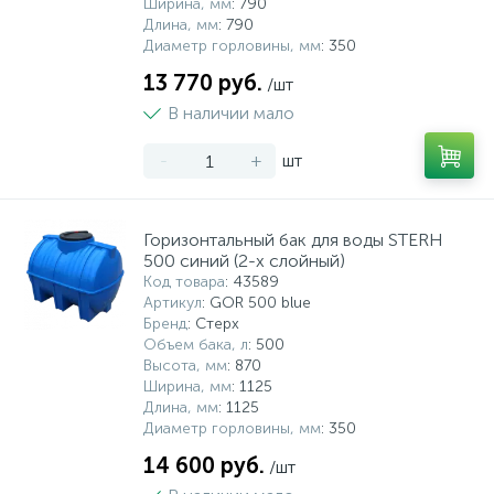
Ширина, мм
: 790
Длина, мм
: 790
Системы управления и принадлежности для
Диаметр горловины, мм
: 350
192
37
67
Расширительные баки для отопления и ГВС
Гофрированные нержавеющие системы
Корпуса для механических фильтров
насосов
13 770 руб.
/шт
В наличии мало
467
12
12
Теплоносители и антифризы
Коммерческие насосы
Медные системы под пайку
Системы контроля протечки воды
-
+
шт
49
Бытовые насосы
Контрольно-измерительные приборы
Мультипатронные фильтры
Горизонтальный бак для воды STERH
500 синий (2-х слойный)
Гидроаккумуляторы (гидробаки) для систем
282
21
44
Насосы для бассейнов
Теплоизоляция
водоснабжения
Код товара
: 43589
Артикул
: GOR 500 blue
Бренд
: Стерх
198
89
Центробежные in-line насосы
Крепеж и аксессуары
Комплектующие для систем водоподготовки
Объем бака, л
: 500
Высота, мм
: 870
Ширина, мм
: 1125
37
Длина, мм
: 1125
Фильтры механической очистки
Диаметр горловины, мм
: 350
14 600 руб.
/шт
15
Фильтры под мойку