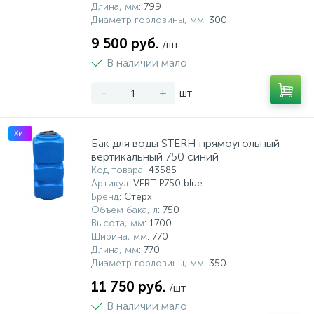
Длина, мм
: 799
Диаметр горловины, мм
: 300
9 500 руб.
/шт
В наличии мало
-
+
шт
Хит
Бак для воды STERH прямоугольный
вертикальный 750 синий
Код товара
: 43585
Артикул
: VERT P750 blue
Бренд
: Стерх
Объем бака, л
: 750
Высота, мм
: 1700
Ширина, мм
: 770
Длина, мм
: 770
Диаметр горловины, мм
: 350
11 750 руб.
/шт
В наличии мало