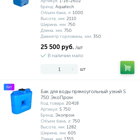
Артикул
: 1-16-2602
Бренд
: Aquatech
Объем бака, л
: 1000
Высота, мм
: 2110
Ширина, мм
: 750
Длина, мм
: 750
Диаметр горловины, мм
: 350
25 500 руб.
/шт
В наличии мало
-
+
шт
Хит
Бак для воды прямоугольный узкий S
750 ЭкоПром
Код товара
: 20418
Артикул
: S 750
Бренд
: Экопром
Объем бака, л
: 750
Высота, мм
: 1282
Ширина, мм
: 605
Длина, мм
: 1355