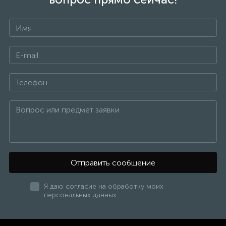
растворенные в воде вещества остаются в
концентрированном растворе. Этот эффект является
обратным природному процессу осмоса. Для
реализации этого процесса требуется давление,
которое должно быть больше давления осмоса.
Давление осмоса тем выше, чем выше концентрация
растворенных в воде веществ. Для работы систем
обратного осмоса очень важно давление в системе.
Если в водопроводной системе низкое давление
(меньше 2,5 бар), то система обратного осмоса будет
иметь маленькую производительность или не работать
вообще. Для нормальной работы обратного осмоса
устанавливают повышающие насосы. Такие фильтры
называются обратный осмос с насосом.
</p>
</div>
</div>
Отправить сообщение
<br>
<div class="content-block-text">
<div class="content-block__title">
Я даю согласие на обработку моих
персональных данных
Описание насосов обратного осмоса
</div>
<div class="content-block__text">
<p>