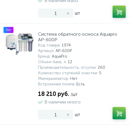
В наличии мало
-
+
шт
Хит
Система обратного осмоса Aquapro
AP-600P
Код товара
: 1974
Артикул
: AP-600P
Бренд
: AquaPro
Объем бака, л
: 12
Производительность, л/сутки
: 260
Количество ступеней очистки
: 5
Минерализатор
: Нет
Встроенная помпа
: Есть
18 210 руб.
/шт
В наличии много
-
+
шт