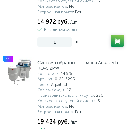
Количество ступеней очистки
: 5
Минерализатор
: Нет
Системы управления и принадлежности для
Встроенная помпа
: Есть
192
37
67
Расширительные баки для отопления и ГВС
Гофрированные нержавеющие системы
Корпуса для механических фильтров
насосов
14 972 руб.
/шт
В наличии мало
467
12
12
Теплоносители и антифризы
Коммерческие насосы
Медные системы под пайку
Системы контроля протечки воды
-
+
шт
49
Бытовые насосы
Контрольно-измерительные приборы
Мультипатронные фильтры
Хит
Система обратного осмоса Aquatech
RO-5.2PW
Гидроаккумуляторы (гидробаки) для систем
282
21
44
Насосы для бассейнов
Теплоизоляция
водоснабжения
Код товара
: 14675
Артикул
: 0-25-3295
Бренд
: Aquatech
198
89
Центробежные in-line насосы
Крепеж и аксессуары
Комплектующие для систем водоподготовки
Объем бака, л
: 12
Производительность, л/сутки
: 280
Количество ступеней очистки
: 5
37
Минерализатор
: Нет
Фильтры механической очистки
Встроенная помпа
: Есть
19 424 руб.
/шт
15
Фильтры под мойку