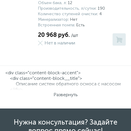
Объем бака, л
: 12
Производительность, л/сутки
: 190
Количество ступеней очистки
: 4
Минерализатор
: Нет
Встроенная помпа
: Есть
20 968 руб.
/шт
Нет в наличии
<div class="content-block-accent">
<div class="content-block__title">
Описание систем обратного осмоса с насосом
</div>
Развернуть
<div class="content-block__text">
<p>
Фильтры обратного осмоса удаляют из воды
99% вредных веществ. В этих системах используется
эффект, при котором вода проходит через
Нужна консультация? Задайте
полупроницаемую мембрану из более
концентрированного раствора в менее. Причем
вопрос прямо сейчас!