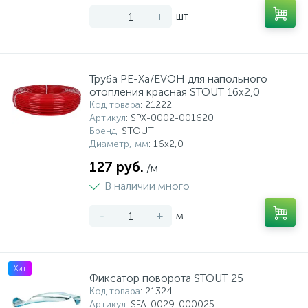
-
+
шт
Труба PE-Xa/EVOH для напольного
отопления красная STOUT 16х2,0
Код товара
: 21222
Артикул
: SPX-0002-001620
Бренд
: STOUT
Диаметр, мм
: 16х2,0
127 руб.
/м
В наличии много
-
+
м
Хит
Фиксатор поворота STOUT 25
Код товара
: 21324
Артикул
: SFA-0029-000025