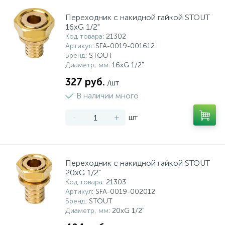
Переходник с накидной гайкой STOUT
Системы управления и принадлежности для
192
37
67
Расширительные баки для отопления и ГВС
Гофрированные нержавеющие системы
Корпуса для механических фильтров
16xG 1/2"
насосов
Код товара
: 21302
Артикул
: SFA-0019-001612
467
12
12
Бренд
: STOUT
Теплоносители и антифризы
Коммерческие насосы
Медные системы под пайку
Системы контроля протечки воды
Диаметр, мм
: 16xG 1/2"
327 руб.
/шт
49
Бытовые насосы
Контрольно-измерительные приборы
Мультипатронные фильтры
В наличии много
-
+
шт
Гидроаккумуляторы (гидробаки) для систем
282
21
44
Насосы для бассейнов
Теплоизоляция
водоснабжения
198
89
Центробежные in-line насосы
Крепеж и аксессуары
Комплектующие для систем водоподготовки
Переходник с накидной гайкой STOUT
20xG 1/2"
Код товара
: 21303
37
Фильтры механической очистки
Артикул
: SFA-0019-002012
Бренд
: STOUT
Диаметр, мм
: 20xG 1/2"
15
Фильтры под мойку