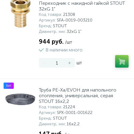
Переходник с накидной гайкой STOUT
32xG 1"
Код товара
: 21308
Артикул
: SFA-0019-003210
Бренд
: STOUT
Диаметр, мм
: 32xG 1"
944 руб.
/шт
В наличии много
-
+
шт
Хит
Труба PE-Xa/EVOH для напольного
отопления, универсальная, серая
STOUT 16х2,2
Код товара
: 21224
Артикул
: SPX-0001-001622
Бренд
: STOUT
Диаметр, мм
: 16х2,2