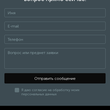
веществ даже при горении, материал разлагается на
воду и углекислый газ.
Высокая усталостная прочность и стабильность
формы
Устойчивость к появлению трещин
Стойкость к воздействию химически активных
веществ и коррозии
Благодаря специальному покрытию отсутствует
диффузия кислорода через стенки труб.
Трубы из сшитого полиэтилена различаются между
собой способом сшивки.
РЕ-Xа: химическим пероксидным методом с
Отправить сообщение
использованием перекиси водорода
PE-Xb: образуются в результате силановой
Я даю согласие на обработку моих
(химической) обработки
персональных данных
РЕ-Xс: физический метод сшивки достигается с
помощью облучения потоками электронов.