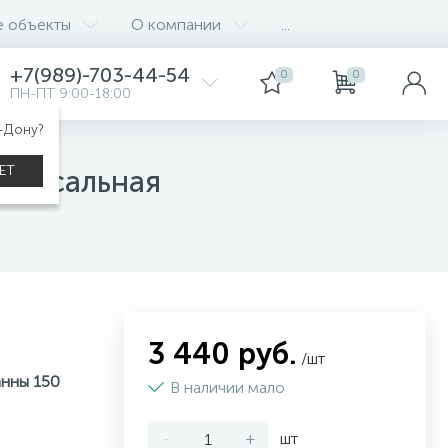
е объекты
О компании
...
+7(989)-703-44-54
0
0
ПН-ПТ 9:00-18:00
а-Дону?
ЕТ
иверсальная
3 440 руб.
/шт
анны 150
В наличии мало
-
+
шт