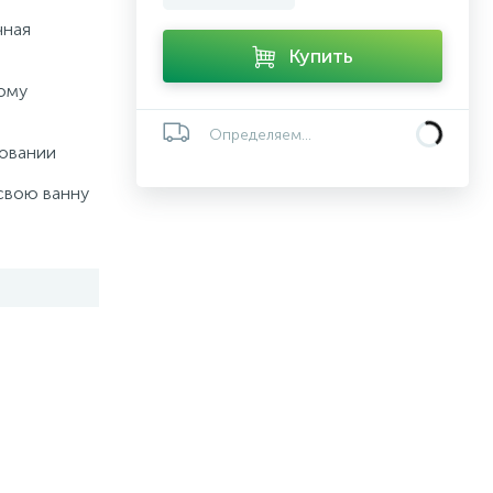
чная
Купить
ому
Определяем...
зовании
свою ванну