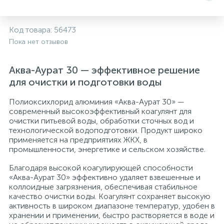
Системы управления и принадлежности для
192
37
67
Расширительные баки для отопления и ГВС
Гофрированные нержавеющие системы
Корпуса для механических фильтров
Код товара:
56473
насосов
Пока нет отзывов
467
12
12
Теплоносители и антифризы
Коммерческие насосы
Медные системы под пайку
Системы контроля протечки воды
Аква-Аурат 30 — эффективное решение
для очистки и подготовки воды
49
Бытовые насосы
Контрольно-измерительные приборы
Мультипатронные фильтры
Полиоксихлорид алюминия «Аква-Аурат 30» —
современный высокоэффективный коагулянт для
Гидроаккумуляторы (гидробаки) для систем
282
21
44
очистки питьевой воды, обработки сточных вод и
Насосы для бассейнов
Теплоизоляция
водоснабжения
технологической водоподготовки. Продукт широко
применяется на предприятиях ЖКХ, в
промышленности, энергетике и сельском хозяйстве.
198
89
Центробежные in-line насосы
Крепеж и аксессуары
Комплектующие для систем водоподготовки
Благодаря высокой коагулирующей способности
«Аква-Аурат 30» эффективно удаляет взвешенные и
37
коллоидные загрязнения, обеспечивая стабильное
Фильтры механической очистки
качество очистки воды. Коагулянт сохраняет высокую
активность в широком диапазоне температур, удобен в
хранении и применении, быстро растворяется в воде и
15
Фильтры под мойку