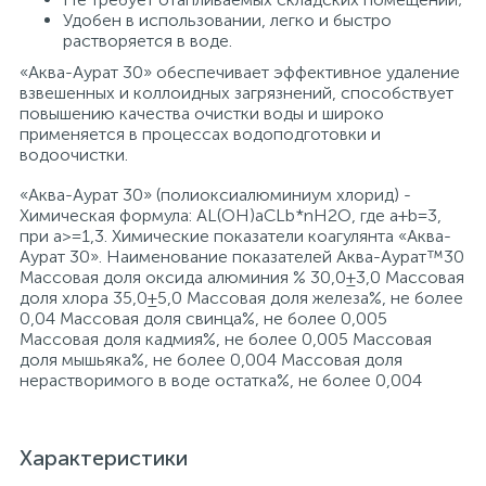
Удобен в использовании, легко и быстро
растворяется в воде.
«Аква-Аурат 30» обеспечивает эффективное удаление
взвешенных и коллоидных загрязнений, способствует
повышению качества очистки воды и широко
применяется в процессах водоподготовки и
водоочистки.
«Аква-Аурат 30» (полиоксиалюминиум хлорид) -
Химическая формула: AL(OH)aCLb*nH2O, где a+b=3,
при a>=1,3. Химические показатели коагулянта «Аква-
Аурат 30». Наименование показателей Аква-Аурат™30
Массовая доля оксида алюминия % 30,0±3,0 Массовая
доля хлора 35,0±5,0 Массовая доля железа%, не более
0,04 Массовая доля свинца%, не более 0,005
Массовая доля кадмия%, не более 0,005 Массовая
доля мышьяка%, не более 0,004 Массовая доля
нерастворимого в воде остатка%, не более 0,004
Характеристики