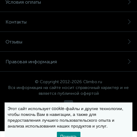
Условия оплаты
Контакты
Отзывы
Правовая информация
© Copyright 2012-2026 Climbo.ru
Вся информация на сайте носит справочный характер и не
является публичной офертой
Этот сайт использует cookie-файлы и другие технологии,
чтобы помочь Вам в навигации, а также для
Политика компании в отношении обработки персональных
предоставления лучшего пользовательского опыта и
данных
анализа использования наших продуктов и услуг.
Принять
0
0