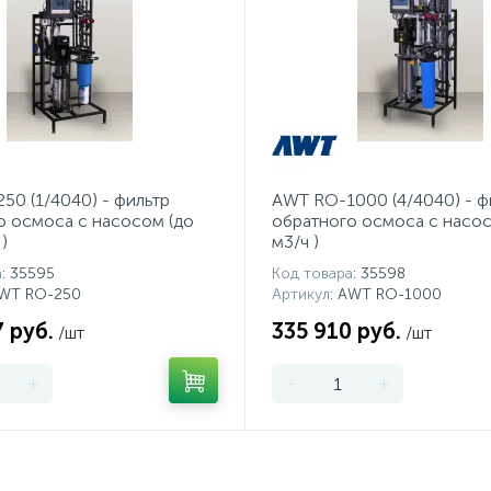
50 (1/4040) - фильтр
AWT RO-1000 (4/4040) - ф
о осмоса с насосом (до
обратного осмоса с насос
)
м3/ч )
а
: 35595
Код товара
: 35598
AWT RO-250
Артикул
: AWT RO-1000
 руб.
335 910 руб.
/шт
/шт
+
-
+