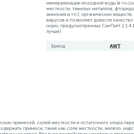
минерализации исходной воды (в т.ч.со
жесткости, тяжелых металлов, фторидо
аммония и т.п.), органических веществ,
вирусов и позволяет довести качество
норм, предусмотренных СанПиН 2.1.4.1
лучше).
Бренд
AWT
ских примесей, солей жесткости и остаточного хлора пер
одержать примеси, такие как соли жесткости, железо, марг
мбраны из строя. Вредное воздействие некоторых примес