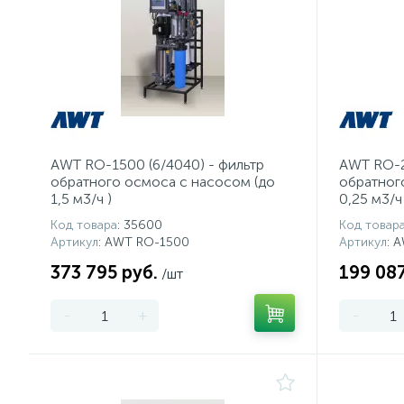
AWT RO-1500 (6/4040) - фильтр
AWT RO-2
обратного осмоса с насосом (до
обратног
1,5 м3/ч )
0,25 м3/ч 
Код товара
: 35600
Код товар
Артикул
: AWT RO-1500
Артикул
: 
373 795 руб.
199 087
/шт
-
+
-