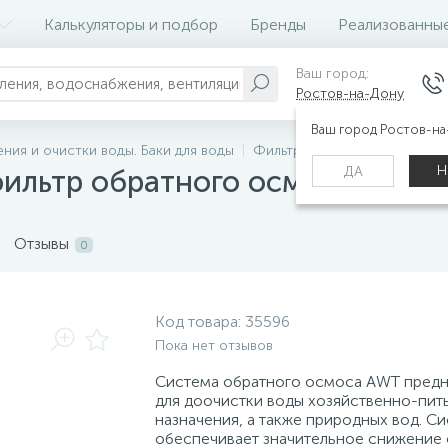
Калькуляторы и подбор
Бренды
Реализованны
Ваш город:
Ростов-на-Дону
Ваш город Ростов-н
ния и очистки воды. Баки для воды
Фильтр обратного осмоса
Н
ДА
ильтр обратного осмоса с насо
Отзывы
0
Код товара:
35596
Пока нет отзывов
Система обратного осмоса AWT предн
для доочистки воды хозяйственно-пит
назначения, а также природных вод. С
обеспечивает значительное снижение