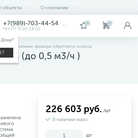
е объекты
О компании
...
+7(989)-703-44-54
0
0
ПН-ПТ 9:00-18:00
а-Дону?
Промышленные фильтры обратного осмоса
ЕТ
сом (до 0,5 м3/ч )
226 603 руб.
/шт
азначена
В наличии мало
ьевого
истема
 общей
-
+
шт