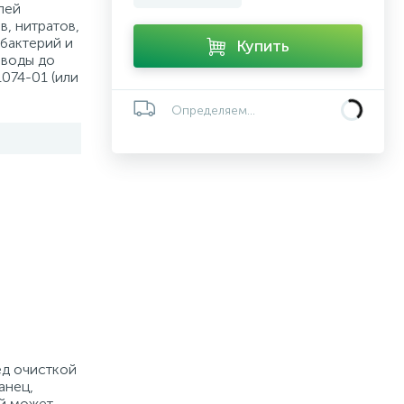
лей
в, нитратов,
 бактерий и
Купить
 воды до
074-01 (или
Определяем...
ед очисткой
анец,
ей может