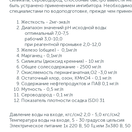
быть устранено применением ингибитора. Необходимо 
специалистами по водоподготовке, прежде чем примен
Жесткость - 2мг-экв/л
Диапазон значений рН исходной воды:
оптимальный 7,0-7,5
рабочий 3,0-10,0
при реагентной промывке 2,0-12,0
Железо (общее) - 0,1мг/л
Марганец - 0,1мг/л
Силикаты (диоксид кремния) - 10 мг/л
Общее солесодержание - 2500 мг/л
Окисляемость перманганатная,O2 -3,0 мг/л
Остаточный хлор, озон, KMnO4 - 0,1 мг/л
Содержание нефтепродуктов и ПАВ 0,1 мг/л
Мутность - 0,5 мг/л
Сероводород - 0,1 мг/л
Показатель плотности осадка (SDI) 31
Давление воды на входе, кгс/см2 2,0 - 5,0 кгс/см2
Температура воды на входе, 5 - 30 градусов цельсия
Электрическое питание 1х 220 В, 50 Гц или 3х380 В, 50 