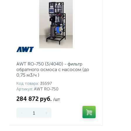
AWT RO-750 (3/4040) - фильтр
обратного осмоса с насосом (до
0,75 м3/ч )
Код товара
: 35597
Артикул
: AWT RO-750
284 872 руб.
/шт
-
+