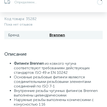
Определяем...
Системы управления и принадлежности для
192
37
67
Расширительные баки для отопления и ГВС
Гофрированные нержавеющие системы
Корпуса для механических фильтров
насосов
Код товара:
35282
Пока нет отзывов
467
12
12
Теплоносители и антифризы
Коммерческие насосы
Медные системы под пайку
Системы контроля протечки воды
Бренд
Brennen
49
Бытовые насосы
Контрольно-измерительные приборы
Мультипатронные фильтры
Описание
Гидроаккумуляторы (гидробаки) для систем
282
21
44
Насосы для бассейнов
Теплоизоляция
водоснабжения
Фитинги Brennen
из ковкого чугуна
соответствуют требованиям действующих
198
89
стандартов ISO 49 и EN 10242
Центробежные in-line насосы
Крепеж и аксессуары
Комплектующие для систем водоподготовки
Основные резьбовые фитинги являются
соединительными резьбовыми элементами
соединений по ISO 7-1
37
Фильтры механической очистки
Внутренние резьбы чугунных фитингов Brennen
выполнены цилиндрическими.
Наружные резьбы выполнены коническими с
15
конусностью 1:16
Фильтры под мойку