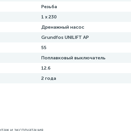
Резьба
1 x 230
Дренажный насос
Grundfos UNILIFT AP
55
Поплавковый выключатель
12.6
2 года
таж и эксплуатация