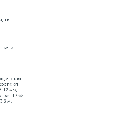
 т.к.
ения и
ющая сталь,
ости: от
: 12 мм,
еля: IP 68,
.8 м,