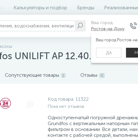
Калькуляторы и подбор
Бренды
Реализованны
Ваш город:
Ростов-на-Дону
Ваш город Ростов-н
асосы
Н
ДА
s UNILIFT AP 12.40.08.A1
Сопутствующие товары
Отзывы
1
0
Код товара:
11322
Пока нет отзывов
Одноступенчатый погружной дренажн
Grundfos с вертикальным напорным па
фильтром в основании. Все детали, на
контакте с рабочей средой, выполнены