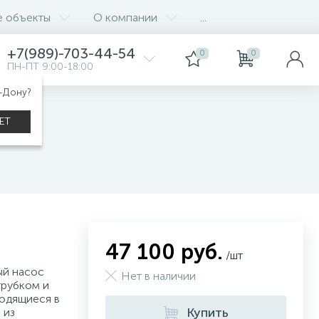
е объекты
О компании
...
+7(989)-703-44-54
0
0
ПН-ПТ 9:00-18:00
а-Дону?
ЕТ
47 100 руб.
/шт
ый насос
Нет в наличии
трубком и
ходящиеся в
Купить
 из