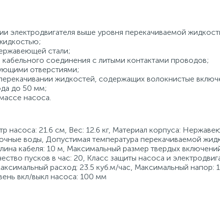
 электродвигателя выше уровня перекачиваемой жидкости,
жидкостью;
нержавеющей стали;
 кабельного соединения с литыми контактами проводов;
рующими отверстиями;
 перекачивании жидкостей, содержащих волокнистые включ
да до 50 мм;
массе насоса.
тр насоса: 21.6 см, Вес: 12.6 кг, Материал корпуса: Нержаве
сточные воды, Допустимая температура перекачиваемой жидк
Длина кабеля: 10 м, Максимальный размер твердых включений
ство пусков в час: 20, Класс защиты насоса и электродвигат
симальный расход: 23.5 куб.м/час, Максимальный напор: 13
ень вкл/выкл насоса: 100 мм