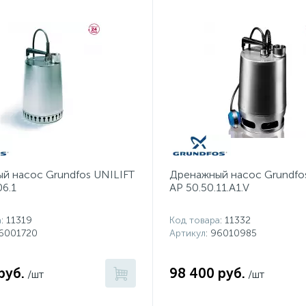
й насос Grundfos UNILIFT
Дренажный насос Grundfo
06.1
AP 50.50.11.A1.V
а
: 11319
Код товара
: 11332
96001720
Артикул
: 96010985
руб.
98 400 руб.
/шт
/шт