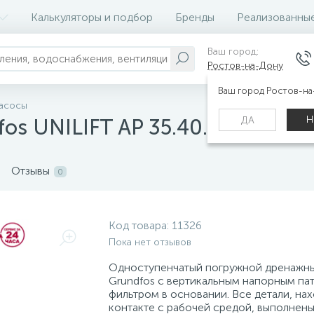
Калькуляторы и подбор
Бренды
Реализованны
Ваш город:
Ростов-на-Дону
Ваш город Ростов-н
асосы
Н
ДА
s UNILIFT AP 35.40.06.A1.V
Отзывы
0
Код товара:
11326
Пока нет отзывов
Одноступенчатый погружной дренажн
Grundfos с вертикальным напорным па
фильтром в основании. Все детали, на
контакте с рабочей средой, выполнены