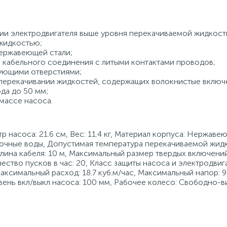
 электродвигателя выше уровня перекачиваемой жидкости,
жидкостью;
нержавеющей стали;
 кабельного соединения с литыми контактами проводов;
рующими отверстиями;
 перекачивании жидкостей, содержащих волокнистые включ
да до 50 мм;
массе насоса.
тр насоса: 21.6 см, Вес: 11.4 кг, Материал корпуса: Нержаве
сточные воды, Допустимая температура перекачиваемой жидк
Длина кабеля: 10 м, Максимальный размер твердых включений
ство пусков в час: 20, Класс защиты насоса и электродвигат
симальный расход: 18.7 куб.м/час, Максимальный напор: 9.
вень вкл/выкл насоса: 100 мм, Рабочее колесо: Свободно-