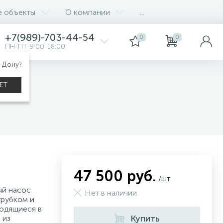
е объекты
О компании
...
+7(989)-703-44-54
0
0
ПН-ПТ 9:00-18:00
а-Дону?
ЕТ
47 500 руб.
/шт
ый насос
Нет в наличии
трубком и
ходящиеся в
Купить
 из