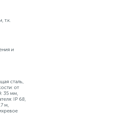
 т.к.
ения и
ющая сталь,
ости: от
: 35 мм,
еля: IP 68,
7 м,
вихревое