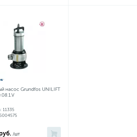
й насос Grundfos UNILIFT
.08.1.V
а
: 11335
96004575
руб.
/шт