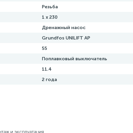
Резьба
1 x 230
Дренажный насос
Grundfos UNILIFT AP
55
Поплавковый выключатель
11.4
2 года
таж и эксплуатация