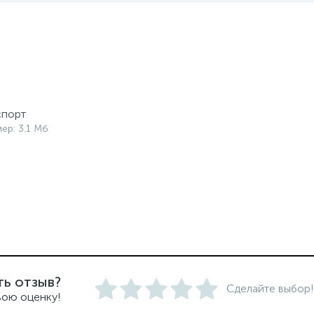
спорт
мер: 3.1 Мб
ть отзыв?
Сделайте выбор!
вою оценку!