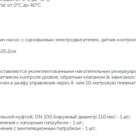
и: от 0°C до 40°C
ин насос с однофазным электродвигателем, датчик контрол
х26.2см
 поставляются укомплектованными накопительным резервуар
атчиком контроля уровня, обратным клапаном (в зависимост
ючен к шкафу управления через 4- или 10-метровую пневма
ьной муфтой, DN 100 (наружный диаметр 110 мм) - 1 шт.;
инения с напорным патрубком - 1 шт.;
нения с вентиляционным патрубком - 1 шт.;