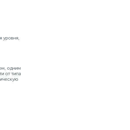
я уровня,
ом, одним
и от типа
тическую