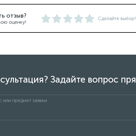
ть отзыв?
Сделайте выбор!
вою оценку!
сультация? Задайте вопрос пря