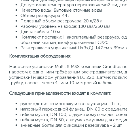
Допустимая температура перекачиваемой жидкост
Качество воды: Бытовые сточные воды
Объем резервуара: 44 л
Полезный объем резервуара: 20 л/28 л
Рабочий уровень на входе: 180 мм/250 мм
Длина кабеля: 10 м
Комплект поставки: Накопительный резервуар, од
обратный клапан, шкаф управления LC220.
Размер шкафа управления(ШхВхД): 14.2см х 39см 
Комплектация оборудования:
Насосные установки Multilift MSS компании Grundfos
насосом с одно- или трёхфазным электродвигателем, д
установки) и шкафом управления LC 220. Датчик подкл
трубку, насос - через 4- или 10-метровый кабель.
Следующие принадлежности входят в комплект:
руководство по монтажу и эксплуатации - 1 шт.;
напорный переходной фланец, DN 80 с соединител
гибкая муфта, DN 100, с двумя хомутами для соед
гибкая муфта, DN 50, с двумя хомутами для соеди
анкерные болты для фиксации резервуара - 2 шт.;