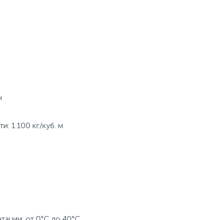
н
: 1.100 кг/куб. м
ации: от 0°C до 40°C