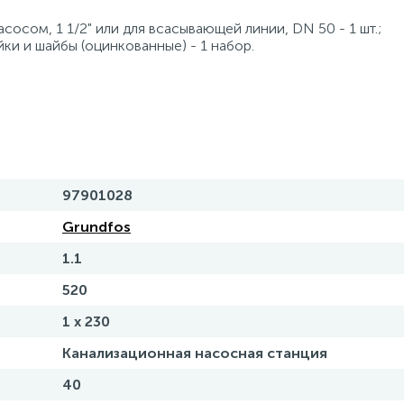
осом, 1 1/2" или для всасывающей линии, DN 50 - 1 шт.;
йки и шайбы (оцинкованные) - 1 набор.
97901028
Grundfos
1.1
520
1 x 230
Канализационная насосная станция
40