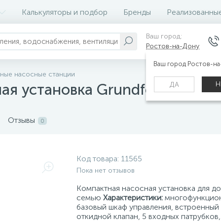
Калькуляторы и подбор
Бренды
Реализованны
Ваш город:
Ростов-на-Дону
Ваш город Ростов-н
нные насосные станции
Н
ДА
я установка Grundfos MULTILIF
Отзывы
0
Код товара:
11565
Пока нет отзывов
Компактная насосная установка для до
семью
Характеристики:
многофункцио
базовый шкаф управления, встроенный
откидной клапан, 5 входных патрубков