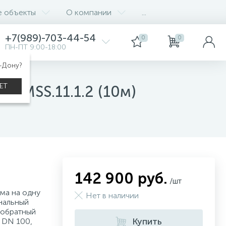
е объекты
О компании
...
+7(989)-703-44-54
0
0
ПН-ПТ 9:00-18:00
а-Дону?
ЕТ
T MSS.11.1.2 (10м)
142 900 руб.
/шт
ма на одну
Нет в наличии
нальный
 обратный
Купить
, DN 100,