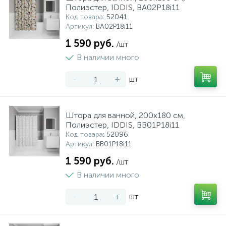
Полиэстер, IDDIS, BA02P18i11
Код товара
: 52041
Артикул
: BA02P18i11
1 590 руб.
/шт
В наличии много
-
+
шт
Штора для ванной, 200x180 см,
Полиэстер, IDDIS, BB01P18i11
Код товара
: 52096
Артикул
: BB01P18i11
1 590 руб.
/шт
В наличии много
-
+
шт