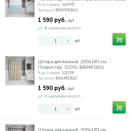
Код товара
: 52099
Артикул
: BW05P18i11
1 590 руб.
/шт
В наличии много
-
+
шт
Штора для ванной, 200x180 см,
Полиэстер, IDDIS, BA04P18i11
Код товара
: 52039
Артикул
: BA04P18i11
1 590 руб.
/шт
В наличии много
-
+
шт
Штора для ванной, 200x180 см,