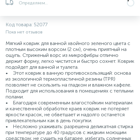
Определяем...
5
4
7
Печи
Циркуляционные насосы для гелиоустановок
Паковочные и уплотнительные материалы
Диспенсеры
Код товара:
52077
Системы управления и принадлежности для
192
37
67
Расширительные баки для отопления и ГВС
Гофрированные нержавеющие системы
Корпуса для механических фильтров
Пока нет отзывов
насосов
Мягкий коврик для ванной хвойного зеленого цвета с
467
12
12
плотным высоким ворсом (2 см), очень приятный на
Теплоносители и антифризы
Коммерческие насосы
Медные системы под пайку
Системы контроля протечки воды
ощупь. Стриженый ворс из микрофибры отлично
держит форму, легко чистится и быстро сохнет. Коврик
подойдет для ванной и туалета.
49
Бытовые насосы
Контрольно-измерительные приборы
Мультипатронные фильтры
• Этот коврик в ванную противоскользящий: основа
из экологичной термопластичной резины (TPR)
позволяет не скользить на гладком и влажном кафеле.
Гидроаккумуляторы (гидробаки) для систем
282
21
44
Подходит для использования в помещениях с теплыми
Насосы для бассейнов
Теплоизоляция
водоснабжения
полами.
• Благодаря современным влагостойким материалам
198
89
и качественной обработке краев коврик не потеряет
Центробежные in-line насосы
Крепеж и аксессуары
Комплектующие для систем водоподготовки
яркости красок, не обветшает и надолго останется
привлекательным как в день покупки.
• Несложно ухаживать: разрешена деликатная стирка
37
Фильтры механической очистки
при температуре до 40 градусов с жидким моющим
средством; не сушить на батарее, избегать солнечных