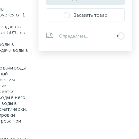
ны
руется от 1
Заказать товар
 задавать
от 50°С до
Определяем...
воды в
дачи воды в
одачи воды
ный.
 режим
ник
реется,
воды в него
 воды в
оматически,
ировки
грева при
ком языке, с