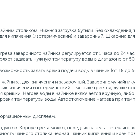
чайным столиком. Нижняя загрузка бутыли. Без охлаждения, 
 для кипячения (изотермический) и заварочный. Шкафчик для
ева заварочного чайника регулируется от 1 часа до 24 час
оляет задавать нужную температуру воды в диапазоне от 50
озможность задать время подачи воды в чайник (от 18 до 50
 чайника, для кипячения и заварочный. Заварочному чайник
йник кипячения изотермический – меньше греется, лучше со
я крышки. Нагрев воды в чайнике включается вручную, либо
ировки температуры воды. Автоотключение нагрева при тем
нформационным дисплеем.
одуктов. Корпус цвета мокко, передняя панель – стеклянна
ность чайного столика черная, чайник кипячения и кран по