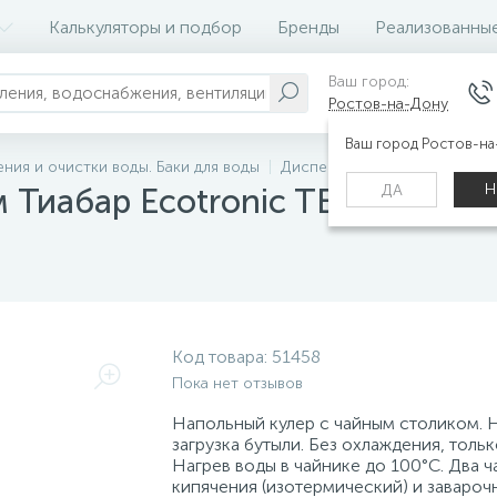
Калькуляторы и подбор
Бренды
Реализованны
Ваш город:
Ростов-на-Дону
Ваш город Ростов-н
ния и очистки воды. Баки для воды
Диспенсеры для воды
Куле
Н
ДА
 Тиабар Ecotronic TB7-LN gold
Код товара:
51458
Пока нет отзывов
Напольный кулер с чайным столиком. 
загрузка бутыли. Без охлаждения, тольк
Нагрев воды в чайнике до 100°С. Два ч
кипячения (изотермический) и завароч