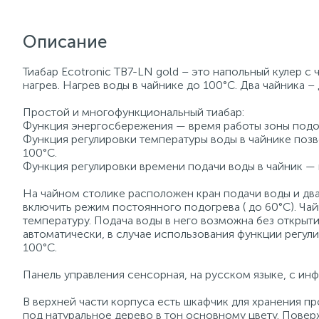
Описание
Тиабар Ecotronic TB7-LN gold – это напольный кулер с 
нагрев. Нагрев воды в чайнике до 100°С. Два чайника –
Простой и многофункциональный тиабар:
Функция энергосбережения — время работы зоны подогр
Функция регулировки температуры воды в чайнике позв
100°С.
Функция регулировки времени подачи воды в чайник — в
На чайном столике расположен кран подачи воды и два
включить режим постоянного подогрева ( до 60°С). Ча
температуру. Подача воды в него возможна без открыти
автоматически, в случае использования функции регул
100°С.
Панель управления сенсорная, на русском языке, с и
В верхней части корпуса есть шкафчик для хранения пр
под натуральное дерево в тон основному цвету. Поверх