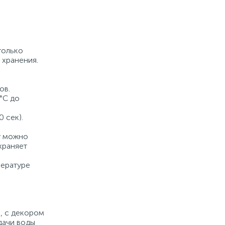
только
 хранения.
ов.
°С до
 сек).
у можно
храняет
пературе
я, с декором
дачи воды