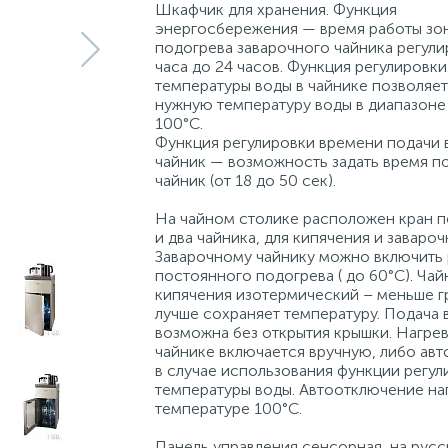
Шкафчик для хранения. Функция
энергосбережения — время работы зо
подогрева заварочного чайника регули
часа до 24 часов. Функция регулировки
температуры воды в чайнике позволяет
нужную температуру воды в диапазоне 
100°С.
Функция регулировки времени подачи 
чайник — возможность задать время по
чайник (от 18 до 50 сек).
На чайном столике расположен кран п
и два чайника, для кипячения и завароч
Заварочному чайнику можно включить
постоянного подогрева ( до 60°С). Чай
кипячения изотермический – меньше г
лучше сохраняет температуру. Подача 
возможна без открытия крышки. Нагрев
чайнике включается вручную, либо авт
в случае использования функции регул
температуры воды. Автоотключение на
температуре 100°С.
Панель управления сенсорная, на русс