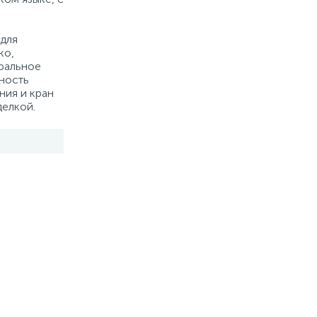
 для
ко,
уральное
ность
ния и кран
делкой.