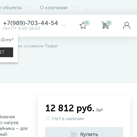
е объекты
О компании
...
+7(989)-703-44-54
0
0
ПН-ПТ 9:00-18:00
а-Дону?
р с чайным столиком Teabar
ЕТ
12 812 руб.
/шт
Нижняя
Нет в наличии
о нагрев.
айника – для
Купить
ный.