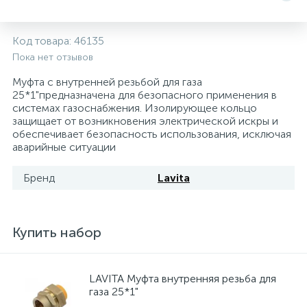
5
4
7
Печи
Циркуляционные насосы для гелиоустановок
Паковочные и уплотнительные материалы
Диспенсеры
Код товара:
46135
Пока нет отзывов
Системы управления и принадлежности для
233
37
67
Расширительные баки для отопления и ГВС
Гофрированные нержавеющие системы
Корпуса для механических фильтров
насосов
Муфта с внутренней резьбой для газа
25*1"предназначена для безопасного применения в
467
12
12
системах газоснабжения. Изолирующее кольцо
Теплоносители и антифризы
Коммерческие насосы
Медные системы под пайку
Системы контроля протечки воды
защищает от возникновения электрической искры и
обеспечивает безопасность использования, исключая
аварийные ситуации
49
Бытовые насосы
Контрольно-измерительные приборы
Мультипатронные фильтры
Бренд
Lavita
Гидроаккумуляторы (гидробаки) для систем
282
21
44
Насосы для бассейнов
Теплоизоляция
водоснабжения
Купить набор
198
89
Центробежные in-line насосы
Крепеж и аксессуары
Комплектующие для систем водоподготовки
LAVITA Муфта внутренняя резьба для
37
Фильтры механической очистки
газа 25*1"