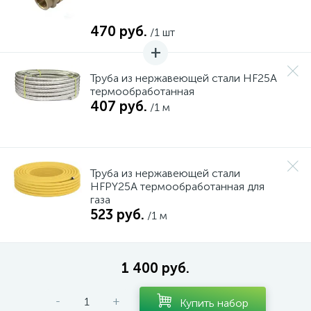
15
Фильтры под мойку
470 руб.
/1 шт
Труба из нержавеющей стали HF25A
термообработанная
407 руб.
/1 м
Труба из нержавеющей стали
HFPY25A термообработанная для
газа
523 руб.
/1 м
1 400 руб.
-
+
Купить набор