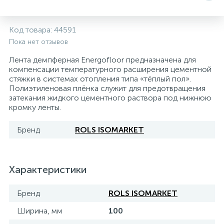
5
4
7
Печи
Циркуляционные насосы для гелиоустановок
Паковочные и уплотнительные материалы
Диспенсеры
Код товара:
44591
Пока нет отзывов
Системы управления и принадлежности для
233
37
67
Расширительные баки для отопления и ГВС
Гофрированные нержавеющие системы
Корпуса для механических фильтров
насосов
Лента демпферная Energofloor предназначена для
компенсации температурного расширения цементной
467
12
12
стяжки в системах отопления типа «тёплый пол».
Теплоносители и антифризы
Коммерческие насосы
Медные системы под пайку
Системы контроля протечки воды
Полиэтиленовая плёнка служит для предотвращения
затекания жидкого цементного раствора под нижнюю
кромку ленты.
49
Бытовые насосы
Контрольно-измерительные приборы
Мультипатронные фильтры
Бренд
ROLS ISOMARKET
Гидроаккумуляторы (гидробаки) для систем
282
21
44
Насосы для бассейнов
Теплоизоляция
водоснабжения
Характеристики
198
89
Центробежные in-line насосы
Крепеж и аксессуары
Комплектующие для систем водоподготовки
Бренд
ROLS ISOMARKET
37
Фильтры механической очистки
Ширина, мм
100