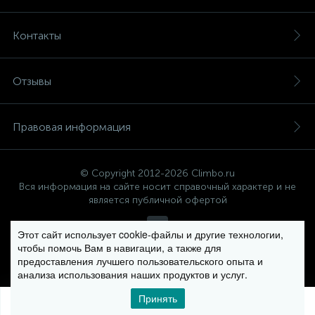
Контакты
Отзывы
Правовая информация
© Copyright 2012-2026 Climbo.ru
Вся информация на сайте носит справочный характер и не
является публичной офертой
Этот сайт использует cookie-файлы и другие технологии,
чтобы помочь Вам в навигации, а также для
Политика компании в отношении обработки персональных
предоставления лучшего пользовательского опыта и
данных
анализа использования наших продуктов и услуг.
Принять
0
0