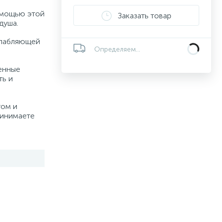
омощью этой
Заказать товар
душа.
слабляющей
Определяем...
енные
ть и
том и
ринимаете