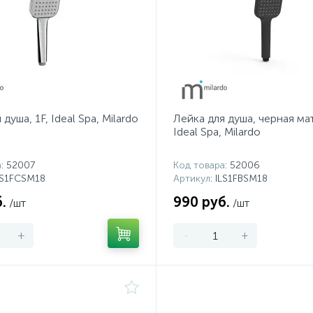
душа, 1F, Ideal Spa, Milardo
Лейка для душа, черная мат
Ideal Spa, Milardo
а
: 52007
Код товара
: 52006
ILS1FCSM18
Артикул
: ILS1FBSM18
.
990 руб.
/шт
/шт
+
-
+