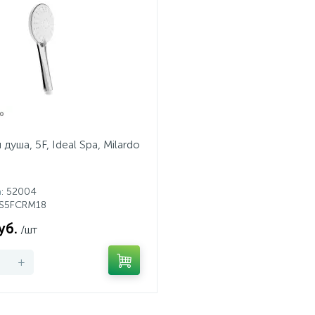
душа, 5F, Ideal Spa, Milardo
а
: 52004
ILS5FCRM18
уб.
/шт
+