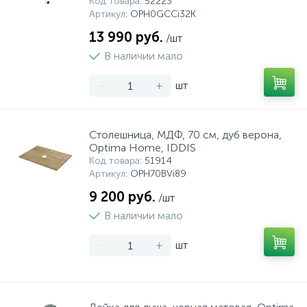
Код товара
: 52223
Артикул
: OPH0GCCi32K
13 990 руб.
/шт
В наличии мало
-
+
шт
Столешница, МДФ, 70 см, дуб верона,
Optima Home, IDDIS
Код товара
: 51914
Артикул
: OPH70BVi89
9 200 руб.
/шт
В наличии мало
-
+
шт