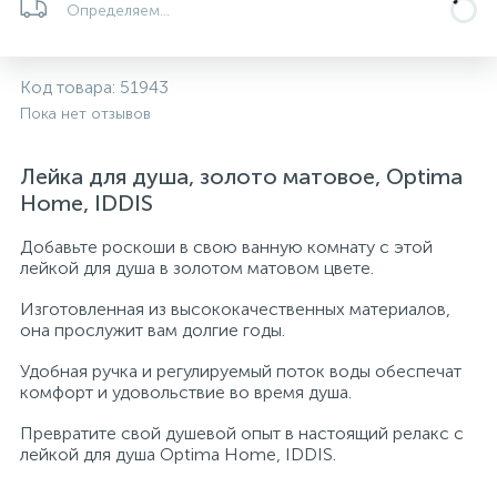
Определяем...
5
4
7
Печи
Циркуляционные насосы для гелиоустановок
Паковочные и уплотнительные материалы
Диспенсеры
Код товара:
51943
Системы управления и принадлежности для
192
37
67
Расширительные баки для отопления и ГВС
Гофрированные нержавеющие системы
Корпуса для механических фильтров
Пока нет отзывов
насосов
467
12
12
Лейка для душа, золото матовое, Optima
Теплоносители и антифризы
Коммерческие насосы
Медные системы под пайку
Системы контроля протечки воды
Home, IDDIS
49
Добавьте роскоши в свою ванную комнату с этой
Бытовые насосы
Контрольно-измерительные приборы
Мультипатронные фильтры
лейкой для душа в золотом матовом цвете.
Изготовленная из высококачественных материалов,
Гидроаккумуляторы (гидробаки) для систем
282
21
44
Насосы для бассейнов
Теплоизоляция
она прослужит вам долгие годы.
водоснабжения
Удобная ручка и регулируемый поток воды обеспечат
198
89
комфорт и удовольствие во время душа.
Центробежные in-line насосы
Крепеж и аксессуары
Комплектующие для систем водоподготовки
Превратите свой душевой опыт в настоящий релакс с
лейкой для душа Optima Home, IDDIS.
37
Фильтры механической очистки