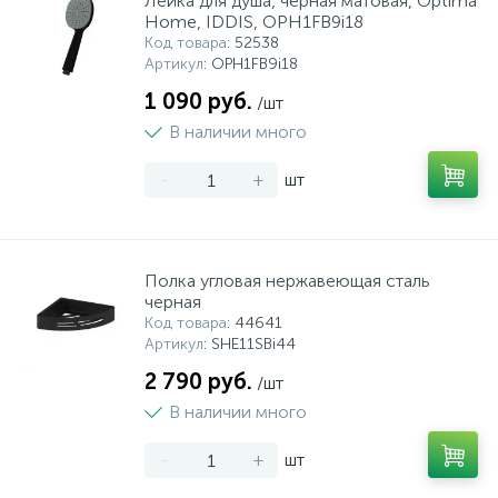
Лейка для душа, черная матовая, Optima
Home, IDDIS, OPH1FB9i18
Код товара
: 52538
Артикул
: OPH1FB9i18
1 090 руб.
/шт
В наличии много
-
+
шт
Полка угловая нержавеющая сталь
черная
Код товара
: 44641
Артикул
: SHE11SBi44
2 790 руб.
/шт
В наличии много
-
+
шт