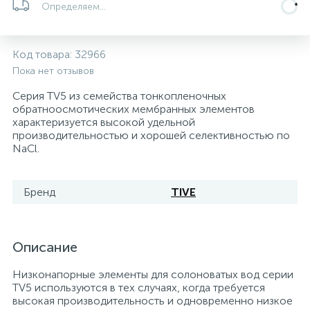
Определяем...
5
4
7
Печи
Циркуляционные насосы для гелиоустановок
Паковочные и уплотнительные материалы
Диспенсеры
Код товара:
32966
Системы управления и принадлежности для
233
37
67
Расширительные баки для отопления и ГВС
Гофрированные нержавеющие системы
Корпуса для механических фильтров
Пока нет отзывов
насосов
Серия TV5 из семейства тонкопленочных
467
12
12
обратноосмотических мембранных элементов
Теплоносители и антифризы
Коммерческие насосы
Медные системы под пайку
Системы контроля протечки воды
характеризуется высокой удельной
производительностью и хорошей селективностью по
NaCl.
49
Бытовые насосы
Контрольно-измерительные приборы
Мультипатронные фильтры
Бренд
TIVE
Гидроаккумуляторы (гидробаки) для систем
282
21
44
Насосы для бассейнов
Теплоизоляция
водоснабжения
198
89
Описание
Центробежные in-line насосы
Крепеж и аксессуары
Комплектующие для систем водоподготовки
Низконапорные элементы для солоноватых вод серии
37
TV5 используются в тех случаях, когда требуется
Фильтры механической очистки
высокая производительность и одновременно низкое