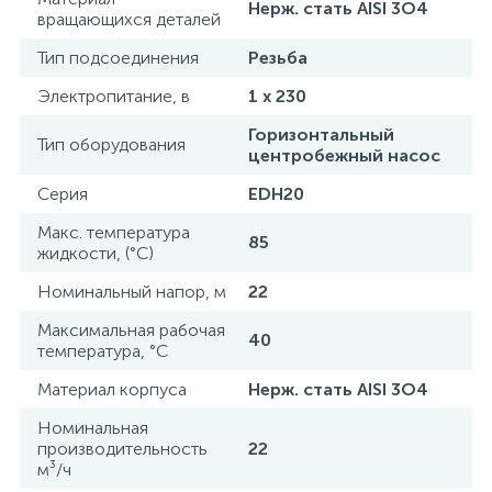
Нерж. стать AISI 3O4
вращающихся деталей
Тип подсоединения
Резьба
Электропитание, в
1 x 230
Горизонтальный
Тип оборудования
центробежный насос
Серия
EDH20
Макс. температура
85
жидкости, (°С)
Номинальный напор, м
22
Максимальная рабочая
40
температура, °С
Материал корпуса
Нерж. стать AISI 3O4
Номинальная
производительность
22
м³/ч