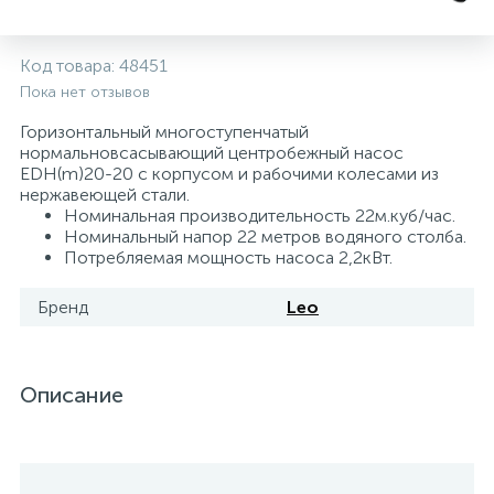
Системы управления и принадлежности для
192
37
67
Расширительные баки для отопления и ГВС
Гофрированные нержавеющие системы
Корпуса для механических фильтров
Код товара:
48451
насосов
Пока нет отзывов
467
12
12
Теплоносители и антифризы
Коммерческие насосы
Медные системы под пайку
Системы контроля протечки воды
Горизонтальный многоступенчатый
нормальновсасывающий центробежный насос
EDH(m)20-20 с корпусом и рабочими колесами из
49
нержавеющей стали.
Бытовые насосы
Контрольно-измерительные приборы
Мультипатронные фильтры
Номинальная производительность 22м.куб/час.
Номинальный напор 22 метров водяного столба.
Потребляемая мощность насоса 2,2кВт.
Гидроаккумуляторы (гидробаки) для систем
282
21
44
Насосы для бассейнов
Теплоизоляция
водоснабжения
Бренд
Leo
198
89
Центробежные in-line насосы
Крепеж и аксессуары
Комплектующие для систем водоподготовки
Описание
37
Фильтры механической очистки
15
Фильтры под мойку