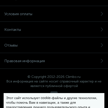
Условия оплаты
Контакты
Отзывы
Правовая информация
© Copyright 2012-2026 Climbo.ru
Вся информация на сайте носит справочный характер и не
является публичной офертой
Этот сайт использует cookie-файлы и другие технологии,
чтобы помочь Вам в навигации, а также для
Политика компании в отношении обработки персональных
предоставления лучшего пользовательского опыта и
данных