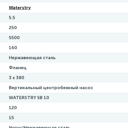
Waterstry
5.5
250
5500
160
Нержавеющая сталь
Фланец
3 х 380
Вертикальный центробежный насос
WATERSTRY SB 10
120
15
Чугун/Нержавеющая сталь