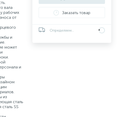
ть.
о вала
у рабочих
Заказать товар
зноса от
рцевого
Определяем...
ужбы и
ие.
ие может
 и
роки.
бой
ерсонала и
тры
изайном
ющим
риалов.
ы из
еющая сталь
я сталь SS
сти