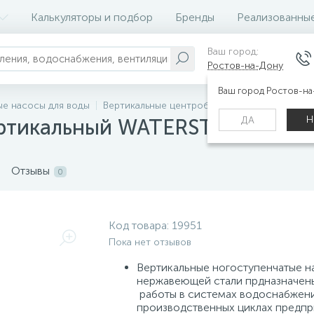
Калькуляторы и подбор
Бренды
Реализованны
Ваш город:
Ростов-на-Дону
Ваш город Ростов-н
е насосы для воды
Вертикальные центробежные насосы WATER
Н
ДА
ртикальный WATERSTRY SB 10-
Отзывы
0
Код товара:
19951
Пока нет отзывов
Вертикальные ногоступенчатые н
нержавеющей стали прдназначен
работы в системах водоснабжени
производственных циклах предпр