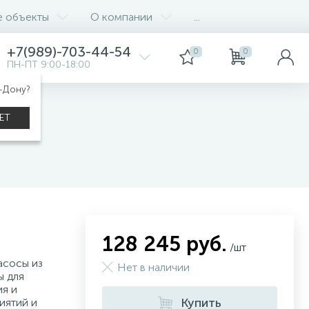
е объекты
О компании
...
+7(989)-703-44-54
0
0
ПН-ПТ 9:00-18:00
а-Дону?
STRY
ЕТ
16
128 245 руб.
/шт
асосы из
Нет в наличии
ы для
я и
Купить
иятий и