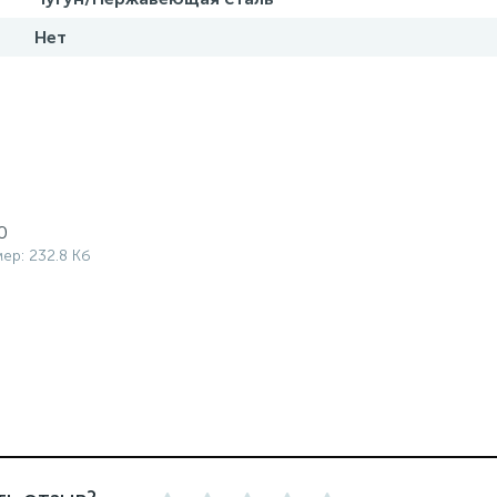
Нет
0
мер: 232.8 Кб