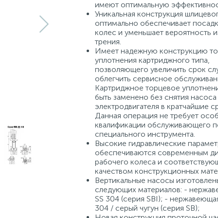
имеют оптимальную эффективнос
Уникальная конструкция шлицевог
оптимально обеспечивает посадк
колес и уменьшает вероятность и
трения.
Имеет надежную конструкцию то
уплотнения картриджного типа,
позволяющего увеличить срок сл
облегчить сервисное обслуживан
Картриджное торцевое уплотнен
быть заменено без снятия насоса
электродвигателя в кратчайшие с
Данная операция не требует осо
квалификации обслуживающего п
специального инструмента.
Высокие гидравлические параме
обеспечиваются современным д
рабочего колеса и соответству
качеством конструкционных мате
Вертикальные насосы изготовлен
следующих материалов: - нержав
SS 304 (серия SBI); - нержавеюща
304 / серый чугун (серия SB);
Новая конструкция проточной ча