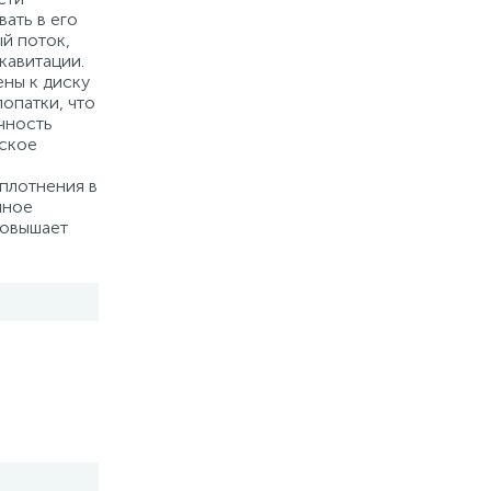
ать в его
й поток,
кавитации.
ны к диску
опатки, что
чность
ское
плотнения в
чное
повышает