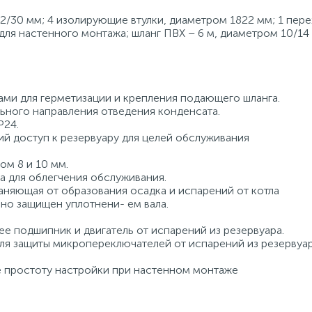
2/30 мм; 4 изолирующие втулки, диаметром 1822 мм; 1 пер
для настенного монтажа; шланг ПВХ – 6 м, диаметром 10/14 
ами для герметизации и крепления подающего шланга.
ьного направления отведения конденсата.
P24.
й доступ к резервуару для целей обслуживания
ом 8 и 10 мм.
а для облегчения обслуживания.
аняющая от образования осадка и испарений от котла
но защищен уплотнени- ем вала.
подшипник и двигатель от испарений из резервуара.
ля защиты микропереключателей от испарений из резервуар
 простоту настройки при настенном монтаже