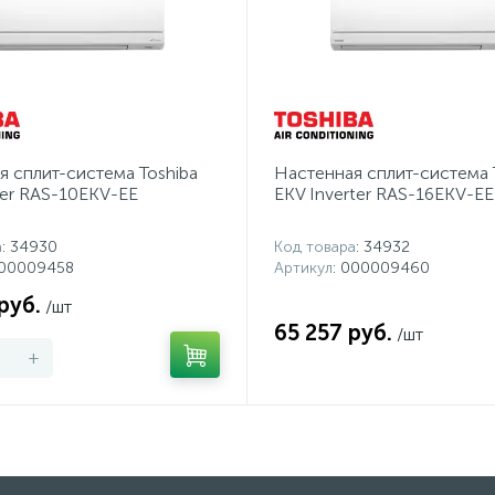
я сплит-система Toshiba
Настенная сплит-система 
ter RAS-10EKV-EE
EKV Inverter RAS-16EKV-EE
а
: 34930
Код товара
: 34932
000009458
Артикул
: 000009460
руб.
/шт
65 257 руб.
/шт
+