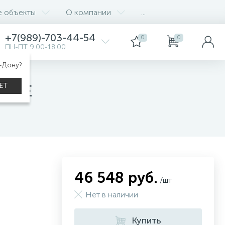
е объекты
О компании
...
+7(989)-703-44-54
0
0
ПН-ПТ 9:00-18:00
а-Дону?
ЕТ
KV-EE
46 548 руб.
/шт
Нет в наличии
Купить