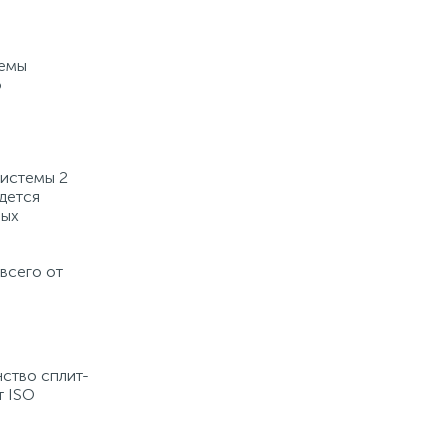
темы
о
системы 2
дется
мых
всего от
нство сплит-
т ISO