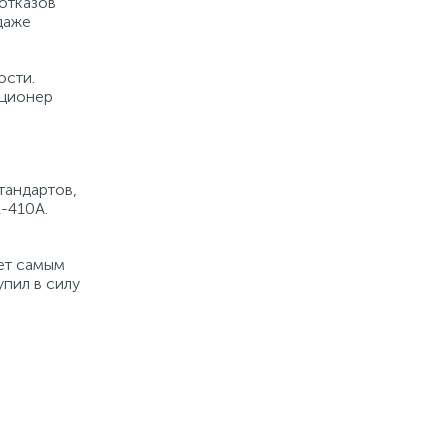
отказов
даже
ости.
иционер
тандартов,
-410A.
ет самым
пил в силу