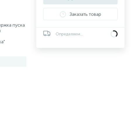
Заказать товар
ержка пуска
ы
Определяем...
ка"