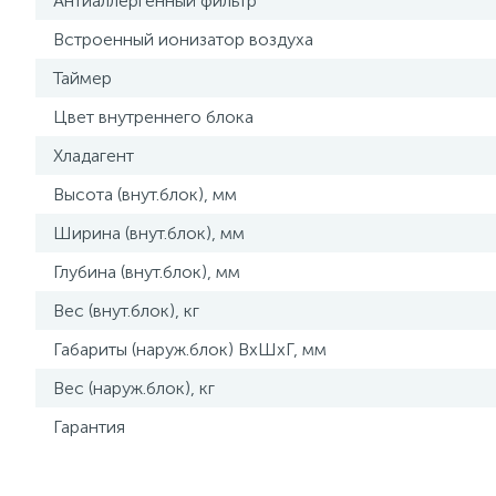
Антиаллергенный фильтр
Встроенный ионизатор воздуха
Таймер
Цвет внутреннего блока
Хладагент
Высота (внут.блок), мм
Ширина (внут.блок), мм
Глубина (внут.блок), мм
Вес (внут.блок), кг
Габариты (наруж.блок) ВxШxГ, мм
Вес (наруж.блок), кг
Гарантия