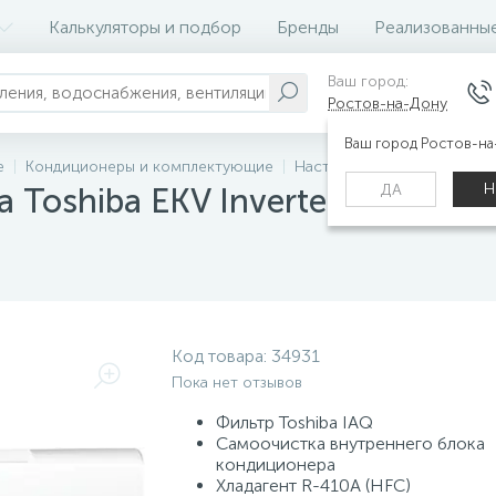
Калькуляторы и подбор
Бренды
Реализованны
Ваш город:
Ростов-на-Дону
Ваш город Ростов-н
е
Кондиционеры и комплектующие
Настенные сплит-системы
Н
ДА
 Toshiba EKV Inverter RAS-13E
Код товара:
34931
Пока нет отзывов
Фильтр Toshiba IAQ
Самоочистка внутреннего блока
кондиционера
Хладагент R-410A (HFC)