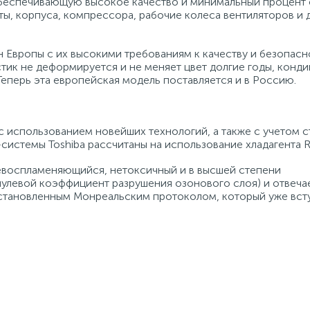
беспечивающую высокое качество и минимальный процент 
ы, корпуса, компрессора, рабочие колеса вентиляторов и 
н Европы с их высокими требованиям к качеству и безопасн
тик не деформируется и не меняет цвет долгие годы, конд
Теперь эта европейская модель поставляется и в Россию.
 использованием новейших технологий, а также с учетом с
системы Toshiba рассчитаны на использование хладагента R
невоспламеняющийся, нетоксичный и в высшей степени
нулевой коэффициент разрушения озонового слоя) и отвеча
становленным Монреальским протоколом, который уже всту