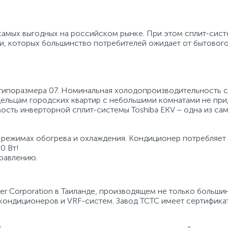
 самых выгодных на российском рынке. При этом сплит-сис
, которых большинство потребителей ожидает от бытовог
а типоразмера 07. Номинальная холодопроизводительность 
адельцам городских квартир с небольшими комнатами не при
ость инверторной сплит-системы Toshiba EKV – одна из са
 режимах обогрева и охлаждения. Кондиционер потребляет 
0 Вт!
равлению.
ier Corporation в Таиланде, производящем не только больши
 кондиционеров и VRF-систем. Завод TCTC имеет сертифика