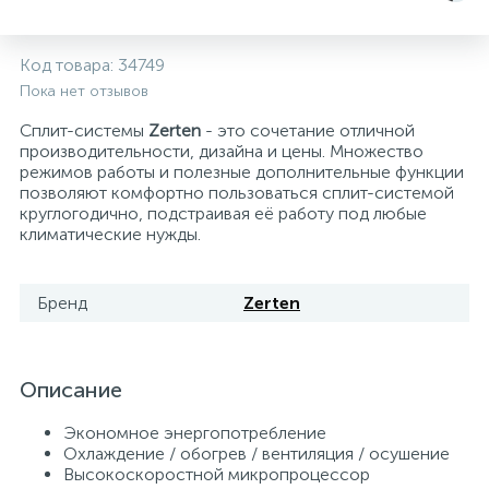
Системы управления и принадлежности для
192
37
67
Расширительные баки для отопления и ГВС
Гофрированные нержавеющие системы
Корпуса для механических фильтров
Код товара:
34749
насосов
Пока нет отзывов
467
12
12
Теплоносители и антифризы
Коммерческие насосы
Медные системы под пайку
Системы контроля протечки воды
Сплит-системы
Zerten
- это сочетание отличной
производительности, дизайна и цены. Множество
режимов работы и полезные дополнительные функции
49
позволяют комфортно пользоваться сплит-системой
Бытовые насосы
Контрольно-измерительные приборы
Мультипатронные фильтры
круглогодично, подстраивая её работу под любые
климатические нужды.
Гидроаккумуляторы (гидробаки) для систем
282
21
44
Насосы для бассейнов
Теплоизоляция
водоснабжения
Бренд
Zerten
198
89
Центробежные in-line насосы
Крепеж и аксессуары
Комплектующие для систем водоподготовки
Описание
37
Фильтры механической очистки
Экономное энергопотребление
Охлаждение / обогрев / вентиляция / осушение
15
Высокоскоростной микропроцессор
Фильтры под мойку