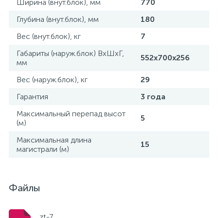
Ширина (внут.блок), мм
770
Глубина (внут.блок), мм
180
Вес (внут.блок), кг
7
Габариты (наруж.блок) ВxШxГ,
552x700x256
мм
Вес (наруж.блок), кг
29
Гарантия
3 года
Максимальный перепад высот
5
(м)
Максимальная длина
15
магистрали (м)
Файлы
zt-7