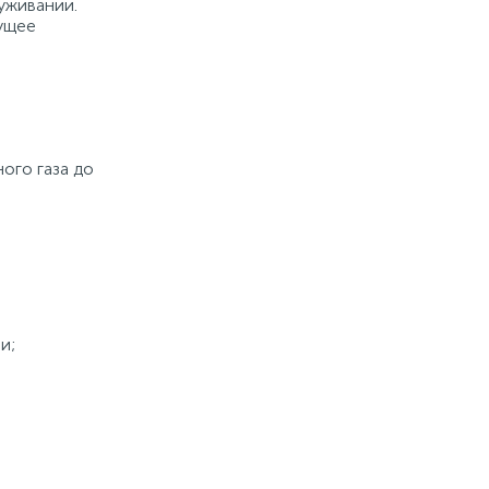
уживании.
ущее
ого газа до
и;