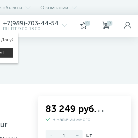
е объекты
О компании
...
+7(989)-703-44-54
0
0
ПН-ПТ 9:00-18:00
а-Дону?
ЕТ
83 249 руб.
/шт
В наличии много
ur
-
+
шт
ктное и