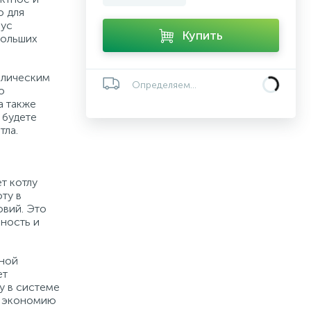
о для
пус
Купить
больших
ллическим
Определяем...
о
а также
 будете
тла.
т котлу
ту в
овий. Это
ность и
ной
ет
у в системе
и экономию