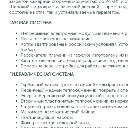
закрытой камерами сгорания мощностью до 24 кВт, и о
Широкий жидкокристаллический дисплей — прост и удо
состояние котла, так и устанавливаемые параметры.
ГАЗОВАЯ СИСТЕМА
Непрерывная электронная модуляция пламени в р
Плавное электронное зажигание;
Котлы адаптированы к российским условиям. Уст
5 мбар;
Рассекатели пламени на горелке изготовлены из 
Запатентованная система регулирования подачи в
Возможна перенастройка для работы на сжиженно
ГИДРАВЛИЧЕСКАЯ СИСТЕМА
Турбинный датчик протока горячей воды (расходо
Первичный медный теплообменник, покрытый спе
Энергосберегающий циркуляционный насос со в
Вторичный пластинчатый теплообменник из нержа
Латунный трехходовой клапан с электрическим с
Манометр; Автоматический байпас;
Постциркуляция насоса;
Фильтр на входе холодной воды;