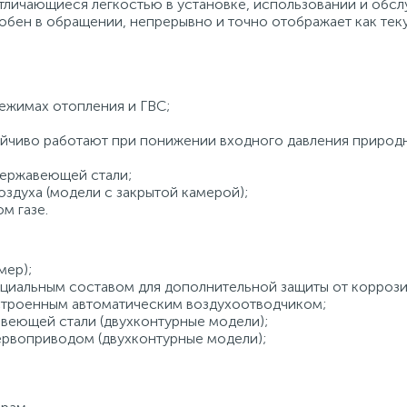
тличающиеся легкостью в установке, использовании и обсл
бен в обращении, непрерывно и точно отображает как тек
ежимах отопления и ГВС;
ойчиво работают при понижении входного давления природн
нержавеющей стали;
оздуха (модели с закрытой камерой);
м газе.
мер);
циальным составом для дополнительной защиты от коррози
строенным автоматическим воздухоотводчиком;
веющей стали (двухконтурные модели);
ервоприводом (двухконтурные модели);