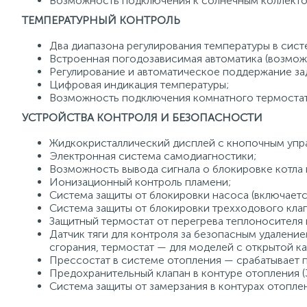
Возможность подключения к солнечным коллекто
ТЕМПЕРАТУРНЫЙ КОНТРОЛЬ
Два диапазона регулирования температуры в систе
Встроенная погодозависимая автоматика (возмож
Регулирование и автоматическое поддержание зад
Цифровая индикация температуры;
Возможность подключения комнатного термостат
УСТРОЙСТВА КОНТРОЛЯ И БЕЗОПАСНОСТИ
Жидкокристаллический дисплей с кнопочным упр
Электронная система самодиагностики;
Возможность вывода сигнала о блокировке котла н
Ионизационный контроль пламени;
Система защиты от блокировки насоса (включаетс
Система защиты от блокировки трехходового клап
Защитный термостат от перегрева теплоносителя
Датчик тяги для контроля за безопасным удалени
сгорания, термостат — для моделей с открытой к
Прессостат в системе отопления — срабатывает п
Предохранительный клапан в контуре отопления (3
Система защиты от замерзания в контурах отоплен