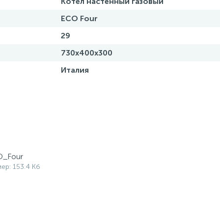
Котел настенный газовый
ECO Four
29
730х400х300
Италия
O_Four
мер: 153.4 Кб