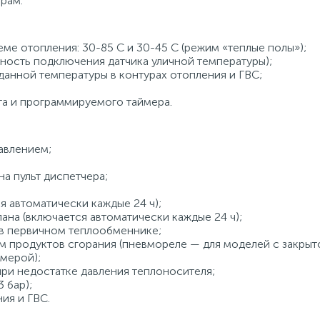
рам.
ме отопления: 30-85 С и 30-45 С (режим «теплые полы»);
ность подключения датчика уличной температуры);
анной температуры в контурах отопления и ГВС;
а и программируемого таймера.
авлением;
а пульт диспетчера;
я автоматически каждые 24 ч);
ана (включается автоматически каждые 24 ч);
 в первичном теплообменнике;
ем продуктов сгорания (пневмореле — для моделей с закры
амерой);
ри недостатке давления теплоносителя;
 бар);
ия и ГВС.