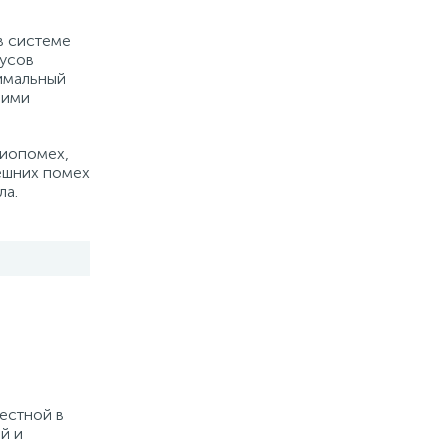
в системе
дусов
тимальный
шими
диопомех,
ешних помех
ла.
естной в
й и