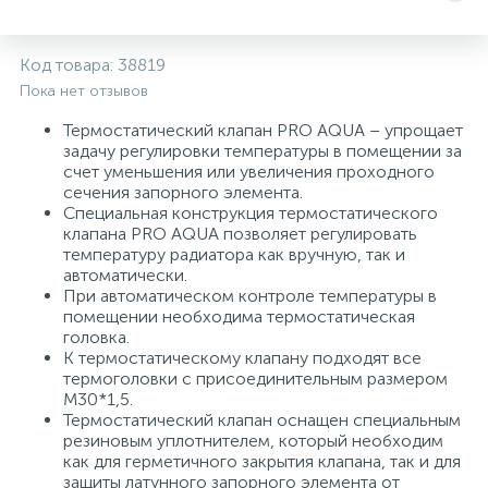
5
4
7
Печи
Циркуляционные насосы для гелиоустановок
Паковочные и уплотнительные материалы
Диспенсеры
Код товара:
38819
Пока нет отзывов
Системы управления и принадлежности для
233
37
67
Расширительные баки для отопления и ГВС
Гофрированные нержавеющие системы
Корпуса для механических фильтров
насосов
Термостатический клапан PRO AQUA – упрощает
задачу регулировки температуры в помещении за
467
12
12
счет уменьшения или увеличения проходного
Теплоносители и антифризы
Коммерческие насосы
Медные системы под пайку
Системы контроля протечки воды
сечения запорного элемента.
Специальная конструкция термостатического
клапана PRO AQUA позволяет регулировать
49
Бытовые насосы
Контрольно-измерительные приборы
Мультипатронные фильтры
температуру радиатора как вручную, так и
автоматически.
При автоматическом контроле температуры в
Гидроаккумуляторы (гидробаки) для систем
282
21
44
помещении необходима термостатическая
Насосы для бассейнов
Теплоизоляция
водоснабжения
головка.
К термостатическому клапану подходят все
198
89
термоголовки с присоединительным размером
Центробежные in-line насосы
Крепеж и аксессуары
Комплектующие для систем водоподготовки
М30*1,5.
Термостатический клапан оснащен специальным
резиновым уплотнителем, который необходим
37
Фильтры механической очистки
как для герметичного закрытия клапана, так и для
защиты латунного запорного элемента от