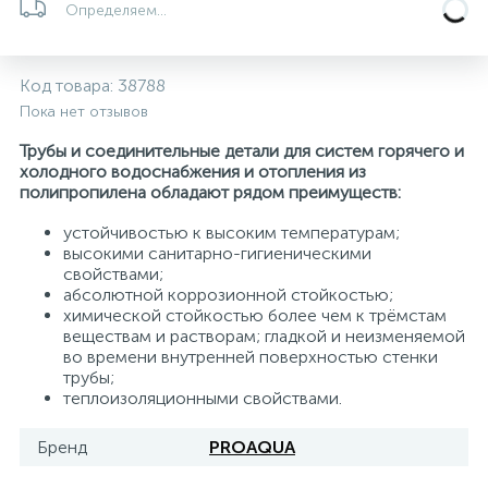
Определяем...
5
4
7
Печи
Циркуляционные насосы для гелиоустановок
Паковочные и уплотнительные материалы
Диспенсеры
Код товара:
38788
Системы управления и принадлежности для
192
37
67
Расширительные баки для отопления и ГВС
Гофрированные нержавеющие системы
Корпуса для механических фильтров
Пока нет отзывов
насосов
Трубы и соединительные детали для систем горячего и
467
12
12
холодного водоснабжения и отопления из
Теплоносители и антифризы
Коммерческие насосы
Медные системы под пайку
Системы контроля протечки воды
полипропилена обладают рядом преимуществ:
устойчивостью к высоким температурам;
49
Бытовые насосы
Контрольно-измерительные приборы
Мультипатронные фильтры
высокими санитарно-гигиеническими
свойствами;
абсолютной коррозионной стойкостью;
Гидроаккумуляторы (гидробаки) для систем
282
21
44
химической стойкостью более чем к трёмстам
Насосы для бассейнов
Теплоизоляция
водоснабжения
веществам и растворам; гладкой и неизменяемой
во времени внутренней поверхностью стенки
трубы;
198
89
Центробежные in-line насосы
Крепеж и аксессуары
Комплектующие для систем водоподготовки
теплоизоляционными свойствами.
Бренд
PROAQUA
37
Фильтры механической очистки