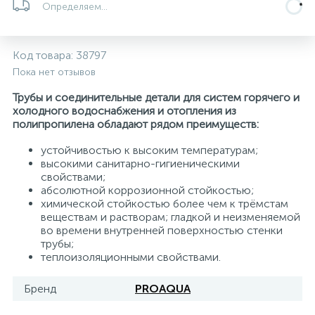
Определяем...
5
4
7
Печи
Циркуляционные насосы для гелиоустановок
Паковочные и уплотнительные материалы
Диспенсеры
Код товара:
38797
Системы управления и принадлежности для
192
37
67
Расширительные баки для отопления и ГВС
Гофрированные нержавеющие системы
Корпуса для механических фильтров
Пока нет отзывов
насосов
Трубы и соединительные детали для систем горячего и
467
12
12
холодного водоснабжения и отопления из
Теплоносители и антифризы
Коммерческие насосы
Медные системы под пайку
Системы контроля протечки воды
полипропилена обладают рядом преимуществ:
устойчивостью к высоким температурам;
49
Бытовые насосы
Контрольно-измерительные приборы
Мультипатронные фильтры
высокими санитарно-гигиеническими
свойствами;
абсолютной коррозионной стойкостью;
Гидроаккумуляторы (гидробаки) для систем
282
21
44
химической стойкостью более чем к трёмстам
Насосы для бассейнов
Теплоизоляция
водоснабжения
веществам и растворам; гладкой и неизменяемой
во времени внутренней поверхностью стенки
трубы;
198
89
Центробежные in-line насосы
Крепеж и аксессуары
Комплектующие для систем водоподготовки
теплоизоляционными свойствами.
Бренд
PROAQUA
37
Фильтры механической очистки