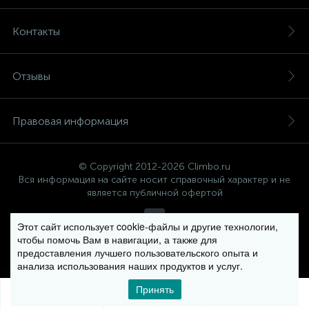
Контакты
Отзывы
Правовая информация
© Copyright 2012-2026 Climbo.ru
Вся информация на сайте носит справочный характер и не
является публичной офертой
Этот сайт использует cookie-файлы и другие технологии,
чтобы помочь Вам в навигации, а также для
Политика компании в отношении обработки персональных
предоставления лучшего пользовательского опыта и
данных
анализа использования наших продуктов и услуг.
Принять
0
0