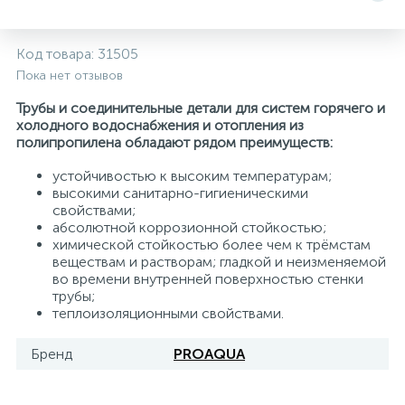
5
4
7
Печи
Циркуляционные насосы для гелиоустановок
Паковочные и уплотнительные материалы
Диспенсеры
Код товара:
31505
Пока нет отзывов
Системы управления и принадлежности для
233
37
67
Расширительные баки для отопления и ГВС
Гофрированные нержавеющие системы
Корпуса для механических фильтров
насосов
Трубы и соединительные детали для систем горячего и
холодного водоснабжения и отопления из
467
12
12
полипропилена обладают рядом преимуществ:
Теплоносители и антифризы
Коммерческие насосы
Медные системы под пайку
Системы контроля протечки воды
устойчивостью к высоким температурам;
высокими санитарно-гигиеническими
49
Бытовые насосы
Контрольно-измерительные приборы
Мультипатронные фильтры
свойствами;
абсолютной коррозионной стойкостью;
химической стойкостью более чем к трёмстам
Гидроаккумуляторы (гидробаки) для систем
282
21
44
веществам и растворам; гладкой и неизменяемой
Насосы для бассейнов
Теплоизоляция
водоснабжения
во времени внутренней поверхностью стенки
трубы;
теплоизоляционными свойствами.
198
89
Центробежные in-line насосы
Крепеж и аксессуары
Комплектующие для систем водоподготовки
Бренд
PROAQUA
37
Фильтры механической очистки