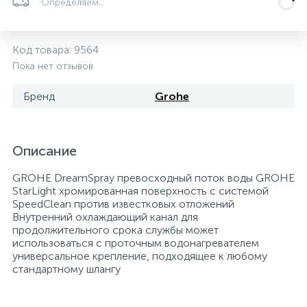
Определяем...
Системы управления и принадлежности для
192
37
67
Расширительные баки для отопления и ГВС
Гофрированные нержавеющие системы
Корпуса для механических фильтров
насосов
Код товара:
9564
Пока нет отзывов
467
12
12
Теплоносители и антифризы
Коммерческие насосы
Медные системы под пайку
Системы контроля протечки воды
Бренд
Grohe
49
Бытовые насосы
Контрольно-измерительные приборы
Мультипатронные фильтры
Описание
Гидроаккумуляторы (гидробаки) для систем
282
21
44
Насосы для бассейнов
Теплоизоляция
водоснабжения
GROHE DreamSpray превосходный поток воды GROHE
StarLight хромированная поверхность с системой
SpeedClean против известковых отложений
198
89
Центробежные in-line насосы
Крепеж и аксессуары
Комплектующие для систем водоподготовки
Внутренний охлаждающий канал для
продолжительного срока службы может
использоваться с проточным водонагревателем
37
универсальное крепление, подходящее к любому
Фильтры механической очистки
стандартному шлангу
15
Фильтры под мойку