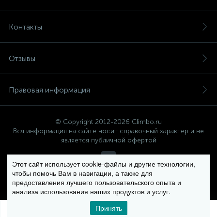
Контакты
Отзывы
Правовая информация
© Copyright 2012-2026 Climbo.ru
Вся информация на сайте носит справочный характер и не
является публичной офертой
Этот сайт использует cookie-файлы и другие технологии,
чтобы помочь Вам в навигации, а также для
Политика компании в отношении обработки персональных
предоставления лучшего пользовательского опыта и
данных
анализа использования наших продуктов и услуг.
Принять
0
0