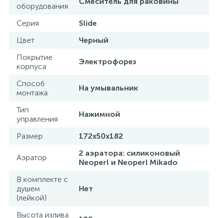
Смеситель для раковины
оборудования
Серия
Slide
Цвет
Черный
Покрытие
Электрофорез
корпуса
Способ
На умывальник
монтажа
Тип
Нажимной
управления
Размер
172x50x182
2 аэратора: силиконовый
Аэратор
Neoperl и Neoperl Mikado
В комплекте с
душем
Нет
(лейкой)
Высота излива