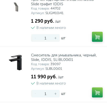
Slide графит IDDIS
Код товара
: 44702
Артикул
: SLIGM10i41
1 290 руб.
/шт
В наличии много
-
+
шт
Смеситель для умывальника, черный,
Slide, IDDIS, SLIBL00i01
Код товара
: 39097
Артикул
: SLIBL00i01
11 990 руб.
/шт
В наличии много
-
+
шт