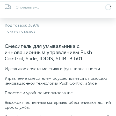
5
4
7
Определяем...
Печи
Циркуляционные насосы для гелиоустановок
Паковочные и уплотнительные материалы
Диспенсеры
Системы управления и принадлежности для
192
37
67
Расширительные баки для отопления и ГВС
Гофрированные нержавеющие системы
Корпуса для механических фильтров
Код товара:
38978
насосов
Пока нет отзывов
467
12
12
Теплоносители и антифризы
Коммерческие насосы
Медные системы под пайку
Системы контроля протечки воды
Смеситель для умывальника с
инновационным управлением Push
49
Control, Slide, IDDIS, SLIBLBTi01
Бытовые насосы
Контрольно-измерительные приборы
Мультипатронные фильтры
Идеальное сочетание стиля и функциональности.
Гидроаккумуляторы (гидробаки) для систем
282
21
44
Насосы для бассейнов
Теплоизоляция
водоснабжения
Управление смесителем осуществляется с помощью
инновационной технологии Push Control и Slide.
198
89
Центробежные in-line насосы
Крепеж и аксессуары
Комплектующие для систем водоподготовки
Простое и удобное использование.
Высококачественные материалы обеспечивают долгий
37
срок службы.
Фильтры механической очистки