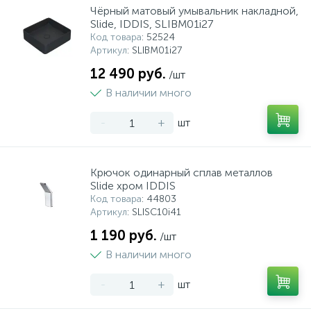
Чёрный матовый умывальник накладной,
Slide, IDDIS, SLIBM01i27
Код товара
: 52524
Артикул
: SLIBM01i27
12 490 руб.
/шт
В наличии много
-
+
шт
Крючок одинарный сплав металлов
Slide хром IDDIS
Код товара
: 44803
Артикул
: SLISC10i41
1 190 руб.
/шт
В наличии много
-
+
шт