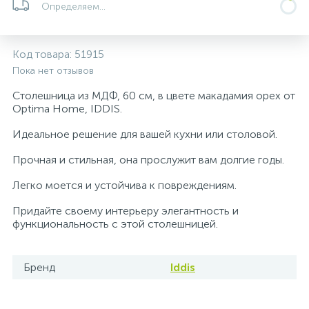
Определяем...
5
4
7
Печи
Циркуляционные насосы для гелиоустановок
Паковочные и уплотнительные материалы
Диспенсеры
Код товара:
51915
Системы управления и принадлежности для
233
37
67
Расширительные баки для отопления и ГВС
Гофрированные нержавеющие системы
Корпуса для механических фильтров
Пока нет отзывов
насосов
Столешница из МДФ, 60 см, в цвете макадамия орех от
467
12
12
Optima Home, IDDIS.
Теплоносители и антифризы
Коммерческие насосы
Медные системы под пайку
Системы контроля протечки воды
Идеальное решение для вашей кухни или столовой.
49
Бытовые насосы
Контрольно-измерительные приборы
Мультипатронные фильтры
Прочная и стильная, она прослужит вам долгие годы.
Легко моется и устойчива к повреждениям.
Гидроаккумуляторы (гидробаки) для систем
282
21
44
Насосы для бассейнов
Теплоизоляция
водоснабжения
Придайте своему интерьеру элегантность и
функциональность с этой столешницей.
198
89
Центробежные in-line насосы
Крепеж и аксессуары
Комплектующие для систем водоподготовки
Бренд
Iddis
37
Фильтры механической очистки