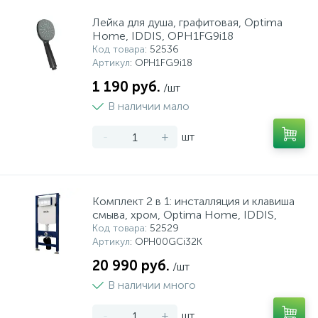
Лейка для душа, графитовая, Optima
Home, IDDIS, OPH1FG9i18
Код товара
: 52536
Артикул
: OPH1FG9i18
1 190 руб.
/шт
В наличии мало
-
+
шт
Комплект 2 в 1: инсталляция и клавиша
смыва, хром, Optima Home, IDDIS,
Код товара
: 52529
Артикул
: OPH00GCi32K
20 990 руб.
/шт
В наличии много
-
+
шт