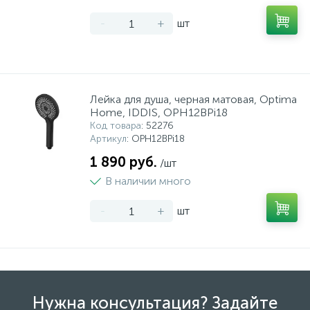
-
+
шт
Лейка для душа, черная матовая, Optima
Home, IDDIS, OPH12BPi18
Код товара
: 52276
Артикул
: OPH12BPi18
1 890 руб.
/шт
В наличии много
-
+
шт
Нужна консультация? Задайте