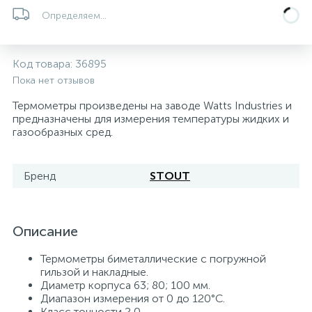
Определяем...
Системы управления и принадлежности для
192
37
67
Расширительные баки для отопления и ГВС
Гофрированные нержавеющие системы
Корпуса для механических фильтров
насосов
Код товара:
36895
467
12
12
Пока нет отзывов
Теплоносители и антифризы
Коммерческие насосы
Медные системы под пайку
Системы контроля протечки воды
Термометры произведены на заводе Watts Industries и
предназначены для измерения температуры жидких и
49
Бытовые насосы
Контрольно-измерительные приборы
Мультипатронные фильтры
газообразных сред.
Гидроаккумуляторы (гидробаки) для систем
282
21
44
Насосы для бассейнов
Теплоизоляция
Бренд
STOUT
водоснабжения
198
89
Центробежные in-line насосы
Крепеж и аксессуары
Комплектующие для систем водоподготовки
Описание
37
Термометры биметаллические с погружной
Фильтры механической очистки
гильзой и накладные.
Диаметр корпуса 63; 80; 100 мм.
Диапазон измерения от 0 до 120°С.
15
Фильтры под мойку
Класс точности 2,0.