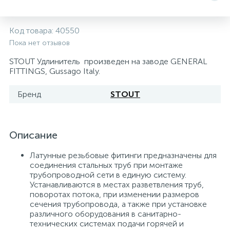
Системы управления и принадлежности для
233
37
67
Расширительные баки для отопления и ГВС
Гофрированные нержавеющие системы
Корпуса для механических фильтров
Код товара:
40550
насосов
Пока нет отзывов
467
12
12
Теплоносители и антифризы
Коммерческие насосы
Медные системы под пайку
Системы контроля протечки воды
STOUT Удлинитель произведен на заводе GENERAL
FITTINGS, Gussago Italy.
49
Бытовые насосы
Контрольно-измерительные приборы
Мультипатронные фильтры
Бренд
STOUT
Гидроаккумуляторы (гидробаки) для систем
282
21
44
Насосы для бассейнов
Теплоизоляция
водоснабжения
Описание
Латунные резьбовые фитинги предназначены для
198
89
Центробежные in-line насосы
Крепеж и аксессуары
Комплектующие для систем водоподготовки
соединения стальных труб при монтаже
трубопроводной сети в единую систему.
Устанавливаются в местах разветвления труб,
37
Фильтры механической очистки
поворотах потока, при изменении размеров
сечения трубопровода, а также при установке
различного оборудования в санитарно-
15
технических системах подачи горячей и
Фильтры под мойку