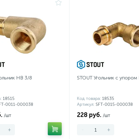
ольник НВ 3/8
STOUT Угольник с упором 
а
: 18515
Код товара
: 18535
SFT-0011-000038
Артикул
: SFT-0015-000038
.
228 руб.
/шт
/шт
+
-
+