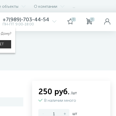
е объекты
О компании
...
+7(989)-703-44-54
0
0
ПН-ПТ 9:00-18:00
а-Дону?
ЕТ
250 руб.
/шт
В наличии много
-
+
шт