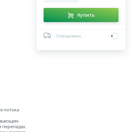
Купить
Определяем...
ия потока
чивающим
и перепадах