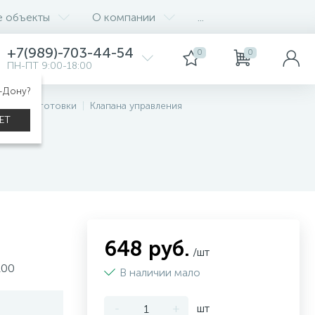
е объекты
О компании
...
+7(989)-703-44-54
0
0
ПН-ПТ 9:00-18:00
а-Дону?
водоподготовки
Клапана управления
ЕТ
648 руб.
/шт
100
В наличии мало
-
+
шт