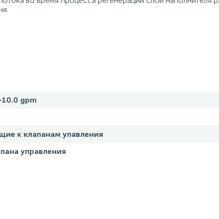
 потока во время процесса регенерации слой наполнителя 
ня.
-10.0 gpm
ие к клапанам упавления
апана управления