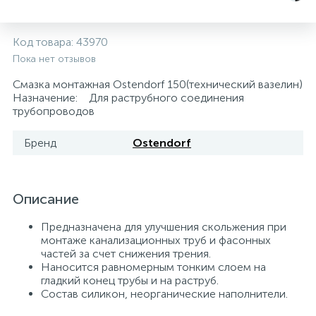
5
4
7
Печи
Циркуляционные насосы для гелиоустановок
Паковочные и уплотнительные материалы
Диспенсеры
Код товара:
43970
Пока нет отзывов
Системы управления и принадлежности для
192
37
67
Расширительные баки для отопления и ГВС
Гофрированные нержавеющие системы
Корпуса для механических фильтров
насосов
Смазка монтажная Ostendorf 150(технический вазелин)
Назначение: Для раструбного соединения
467
12
12
трубопроводов
Теплоносители и антифризы
Коммерческие насосы
Медные системы под пайку
Системы контроля протечки воды
Бренд
Ostendorf
49
Бытовые насосы
Контрольно-измерительные приборы
Мультипатронные фильтры
Описание
Гидроаккумуляторы (гидробаки) для систем
282
21
44
Насосы для бассейнов
Теплоизоляция
водоснабжения
Предназначена для улучшения скольжения при
монтаже канализационных труб и фасонных
198
89
Центробежные in-line насосы
Крепеж и аксессуары
Комплектующие для систем водоподготовки
частей за счет снижения трения.
Наносится равномерным тонким слоем на
гладкий конец трубы и на раструб.
37
Состав силикон, неорганические наполнители.
Фильтры механической очистки