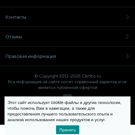
Контакты
Отзывы
Правовая информация
© Copyright 2012-2026 Climbo.ru
Вся информация на сайте носит справочный характер и не
является публичной офертой
Этот сайт использует cookie-файлы и другие технологии,
чтобы помочь Вам в навигации, а также для
Политика компании в отношении обработки персональных
предоставления лучшего пользовательского опыта и
данных
анализа использования наших продуктов и услуг.
Принять
0
0