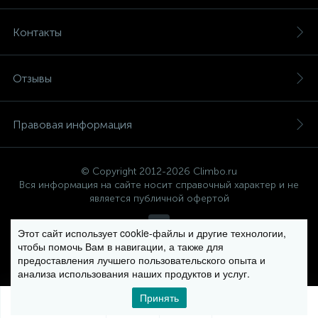
Контакты
Отзывы
Правовая информация
© Copyright 2012-2026 Climbo.ru
Вся информация на сайте носит справочный характер и не
является публичной офертой
Этот сайт использует cookie-файлы и другие технологии,
чтобы помочь Вам в навигации, а также для
Политика компании в отношении обработки персональных
предоставления лучшего пользовательского опыта и
данных
анализа использования наших продуктов и услуг.
Принять
0
0