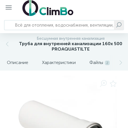
Бесшумная внутренняя канализация
Главное меню
Отопление
Насосы и станции
Трубопроводы и арматура
Водоснабжение и водоподготовка
Сантехника
Вентиляция и кондиционирование
Автономное энергоснабжение
Труба для внутренней канализации 160x 500
PROAQUASTILTE
793
124
23
82
Главная
Котлы отопления
Колодезные насосы
Системы полипропиленовых трубопроводов
Баки для воды
Смесители
Кондиционеры и комплектующие
Бесперебойное питание
Описание
Характеристики
Файлы
О
2
Системы металлопластиковых
303
192
22
71
3
Каталог оборудования
Водонагреватели
Канализационные установки
Комплектующие баков для воды
Душевая программа
Вытяжки
Солнечные панели
трубопроводов
Системы обратного осмоса и
249
157
3
Решения и услуги
Обогреватели
Насосные станции
Запорно-регулирующая арматура
Акриловые ванны
Бытовая вентиляция
комплектующие
222
126
48
10
54
71
Калькуляторы и подбор
Полотенцесушители
Вихревые насосы
Системы нержавеющих трубопроводов
Сменные картриджи
Душевые кабины
Мойки воздуха