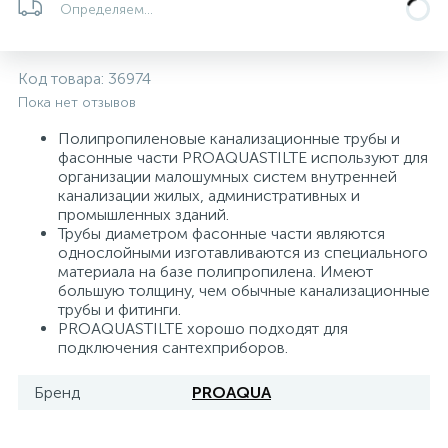
Определяем...
5
4
7
Печи
Циркуляционные насосы для гелиоустановок
Паковочные и уплотнительные материалы
Диспенсеры
Код товара:
36974
Системы управления и принадлежности для
233
37
67
Расширительные баки для отопления и ГВС
Гофрированные нержавеющие системы
Корпуса для механических фильтров
Пока нет отзывов
насосов
Полипропиленовые канализационные трубы и
467
12
12
фасонные части PROAQUASTILTE используют для
Теплоносители и антифризы
Коммерческие насосы
Медные системы под пайку
Системы контроля протечки воды
организации малошумных систем внутренней
канализации жилых, административных и
промышленных зданий.
49
Бытовые насосы
Контрольно-измерительные приборы
Мультипатронные фильтры
Трубы диаметром фасонные части являются
однослойными изготавливаются из специального
материала на базе полипропилена. Имеют
Гидроаккумуляторы (гидробаки) для систем
282
21
44
большую толщину, чем обычные канализационные
Насосы для бассейнов
Теплоизоляция
водоснабжения
трубы и фитинги.
PROAQUASTILTE хорошо подходят для
198
89
подключения сантехприборов.
Центробежные in-line насосы
Крепеж и аксессуары
Комплектующие для систем водоподготовки
Бренд
PROAQUA
37
Фильтры механической очистки