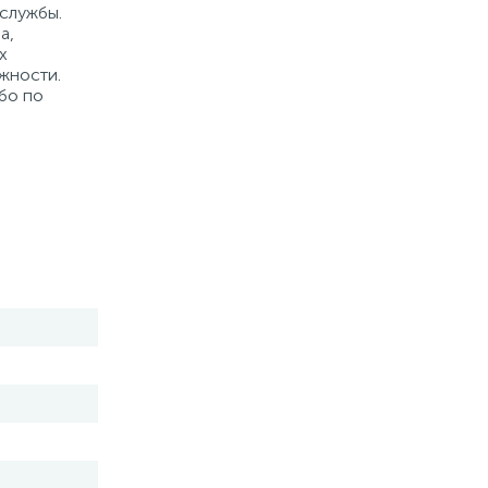
службы.
а,
х
ожности.
бо по