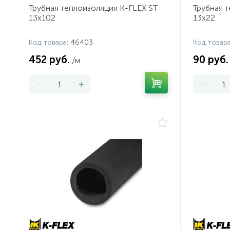
Трубная теплоизоляция K-FLEX ST
Трубная 
13x102
13x22
Код товара
: 46403
Код товар
452 руб.
90 руб.
/м
-
+
-