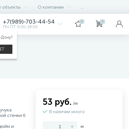
е объекты
О компании
...
+7(989)-703-44-54
0
0
ПН-ПТ 9:00-18:00
а-Дону?
ЕТ
53 руб.
/м
учука
В наличии много
ой стенки 6
дюйм и
-
+
м