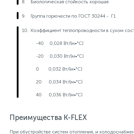
Биологическая стойкость хорошая
Группа горючести по ГОСТ 30244 - Г1
Коэффициент теплопроводности в сухом состо
-40 0,028 Вт/(м•°C)
-20 0,030 Вт/(м•°C)
0 0,032 Вт/(м•°C)
20 0,034 Вт/(м•°C)
40 0,036 Вт/(м•°C)
Преимущества K-FLEX
При обустройстве систем отопления, и холодоснабжен