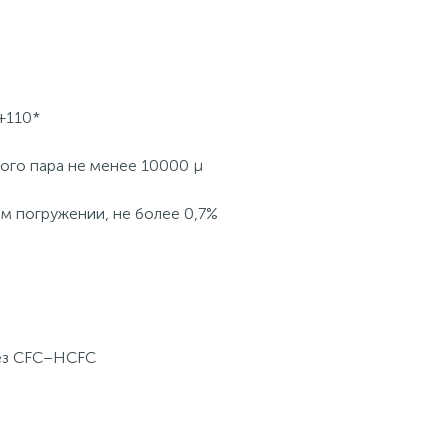
+110*
ого пара не менее 10000 μ
м погружении, не более 0,7%
без CFC–HCFC