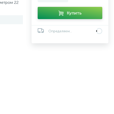
метром 22
Купить
Определяем...