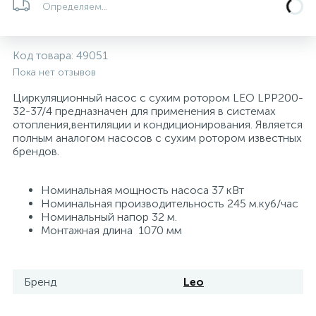
Определяем...
5
4
7
Печи
Циркуляционные насосы для гелиоустановок
Паковочные и уплотнительные материалы
Диспенсеры
Код товара:
49051
Системы управления и принадлежности для
192
37
67
Расширительные баки для отопления и ГВС
Гофрированные нержавеющие системы
Корпуса для механических фильтров
Пока нет отзывов
насосов
Циркуляционный насос с сухим ротором LEO LPP200-
467
12
12
32-37/4 предназначен для применения в системах
Теплоносители и антифризы
Коммерческие насосы
Медные системы под пайку
Системы контроля протечки воды
отопления,вентиляции и кондиционирования. Является
полным аналогом насосов с сухим ротором известных
брендов.
49
Бытовые насосы
Контрольно-измерительные приборы
Мультипатронные фильтры
Номинальная мощность насоса 37 кВт
Гидроаккумуляторы (гидробаки) для систем
282
21
44
Номинальная производительность 245 м.куб/час
Насосы для бассейнов
Теплоизоляция
водоснабжения
Номинальный напор 32 м.
Монтажная длина 1070 мм
198
89
Центробежные in-line насосы
Крепеж и аксессуары
Комплектующие для систем водоподготовки
Бренд
Leo
37
Фильтры механической очистки